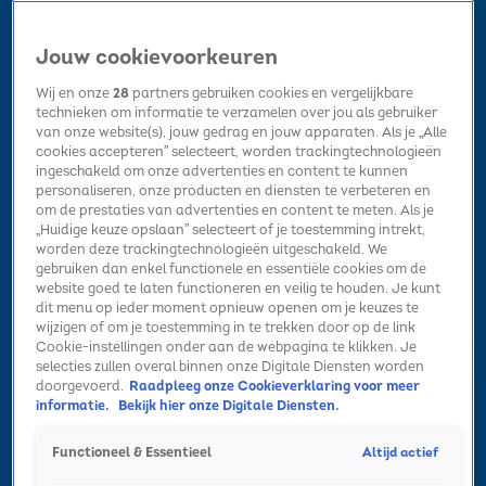
Jouw cookievoorkeuren
Wij en onze
28
partners gebruiken cookies en vergelijkbare
technieken om informatie te verzamelen over jou als gebruiker
van onze website(s), jouw gedrag en jouw apparaten. Als je „Alle
cookies accepteren” selecteert, worden trackingtechnologieën
Home
Kerst
Nieuws
Radio luisteren
Hitlijsten
Acties
ingeschakeld om onze advertenties en content te kunnen
Volg Sky Radio
personaliseren, onze producten en diensten te verbeteren en
om de prestaties van advertenties en content te meten. Als je
„Huidige keuze opslaan” selecteert of je toestemming intrekt,
worden deze trackingtechnologieën uitgeschakeld. We
Zoeken
gebruiken dan enkel functionele en essentiële cookies om de
website goed te laten functioneren en veilig te houden. Je kunt
dit menu op ieder moment opnieuw openen om je keuzes te
wijzigen of om je toestemming in te trekken door op de link
Home
Radio luisteren
Acties
Alle zenders
Summer Top 101
Cookie-instellingen onder aan de webpagina te klikken. Je
selecties zullen overal binnen onze Digitale Diensten worden
doorgevoerd.
Raadpleeg onze Cookieverklaring voor meer
informatie.
Bekijk hier onze Digitale Diensten.
Altijd actief
Functioneel & Essentieel