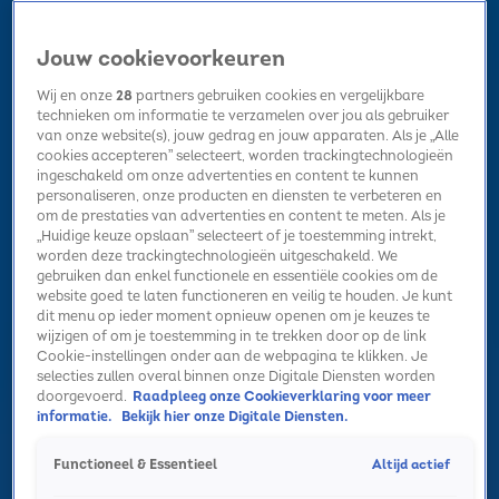
Jouw cookievoorkeuren
Wij en onze
28
partners gebruiken cookies en vergelijkbare
technieken om informatie te verzamelen over jou als gebruiker
van onze website(s), jouw gedrag en jouw apparaten. Als je „Alle
cookies accepteren” selecteert, worden trackingtechnologieën
Home
Kerst
Nieuws
Radio luisteren
Hitlijsten
Acties
ingeschakeld om onze advertenties en content te kunnen
Volg Sky Radio
personaliseren, onze producten en diensten te verbeteren en
om de prestaties van advertenties en content te meten. Als je
„Huidige keuze opslaan” selecteert of je toestemming intrekt,
worden deze trackingtechnologieën uitgeschakeld. We
Zoeken
gebruiken dan enkel functionele en essentiële cookies om de
website goed te laten functioneren en veilig te houden. Je kunt
dit menu op ieder moment opnieuw openen om je keuzes te
wijzigen of om je toestemming in te trekken door op de link
Home
Radio luisteren
Acties
Alle zenders
Summer Top 101
Cookie-instellingen onder aan de webpagina te klikken. Je
selecties zullen overal binnen onze Digitale Diensten worden
doorgevoerd.
Raadpleeg onze Cookieverklaring voor meer
informatie.
Bekijk hier onze Digitale Diensten.
Altijd actief
Functioneel & Essentieel