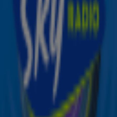
De show in Amsterdam is onderdeel van haar nieuwe
tour Yours, C. De zangeres treedt verder op in onder
meer Spanje, Frankrijk, Duitsland en Finland.
De 27-jarige Cabello, eerder onderdeel van meidengroep
Fifth Harmony, is solo bekend van nummers als Havana
en Bam Bam. Vorig jaar verscheen haar vierde
studioalbum C, XOXO.
Bron: ANP | Foto: Anthony Harvey/Shutterstock
Ontvang onze nieuwsbrief
Meld je aan voor de nieuwsbrief van Sky Radio en blijf op
de hoogte van alle leuke winacties en het laatste nieuws
over je favoriete Sky-artiesten.
Aanmelden
Meld je aan voor onze wekelijkse nieuwsbrief met daarin
het laatste nieuws en aanbiedingen die wijzelf of in
samenwerking met onze partners organiseren. Je kunt je
op ieder moment afmelden. Zie voor meer informatie de