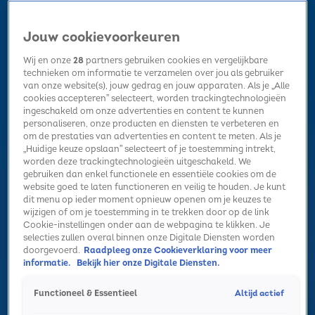
Jouw cookievoorkeuren
Wij en onze
28
partners gebruiken cookies en vergelijkbare
technieken om informatie te verzamelen over jou als gebruiker
van onze website(s), jouw gedrag en jouw apparaten. Als je „Alle
cookies accepteren” selecteert, worden trackingtechnologieën
Home
Kerst
Nieuws
Radio luisteren
Hitlijsten
Acties
ingeschakeld om onze advertenties en content te kunnen
Volg Sky Radio
personaliseren, onze producten en diensten te verbeteren en
om de prestaties van advertenties en content te meten. Als je
„Huidige keuze opslaan” selecteert of je toestemming intrekt,
worden deze trackingtechnologieën uitgeschakeld. We
Zoeken
gebruiken dan enkel functionele en essentiële cookies om de
website goed te laten functioneren en veilig te houden. Je kunt
dit menu op ieder moment opnieuw openen om je keuzes te
wijzigen of om je toestemming in te trekken door op de link
Home
Radio luisteren
Acties
Alle zenders
Summer Top 101
Cookie-instellingen onder aan de webpagina te klikken. Je
selecties zullen overal binnen onze Digitale Diensten worden
doorgevoerd.
Raadpleeg onze Cookieverklaring voor meer
informatie.
Bekijk hier onze Digitale Diensten.
Altijd actief
Functioneel & Essentieel