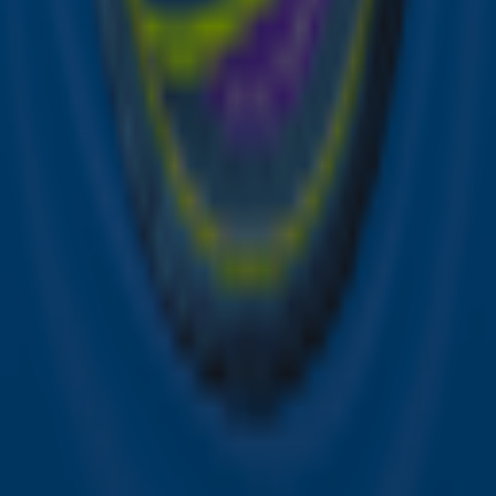
privacyverklaring
.
Snel naar
Online radio luisteren naar Sky Radio
Alle Sky zenders
Hitlijsten
Acties
Sky Radio-app
Sky Radio FM-frequenties per regio
Over Sky Radio
Contact
Voorwaarden
Privacyverklaring
Gebruiksvoorwaarden
Toegankelijkheid
Cookieverklaring
Digitale diensten
Cookie instellingen
Adverteren
Vacatures