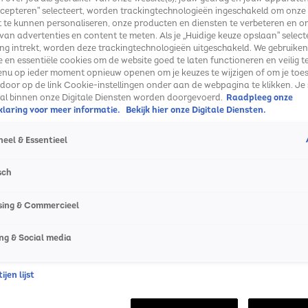
cepteren” selecteert, worden trackingtechnologieën ingeschakeld om onze
 te kunnen personaliseren, onze producten en diensten te verbeteren en o
 van advertenties en content te meten. Als je „Huidige keuze opslaan” selecte
g intrekt, worden deze trackingtechnologieën uitgeschakeld. We gebruiken
e en essentiële cookies om de website goed te laten functioneren en veilig t
enu op ieder moment opnieuw openen om je keuzes te wijzigen of om je toe
 door op de link Cookie-instellingen onder aan de webpagina te klikken. Je 
ral binnen onze Digitale Diensten worden doorgevoerd.
Raadpleeg onze
laring voor meer informatie.
Bekijk hier onze Digitale Diensten.
eel & Essentieel
sch
sing & Commercieel
ng & Social media
jen lijst