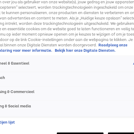
 over jou als gebruiker van onze website(s), jouw gedrag en jouw apparaten. 
cepteren” selecteert, worden trackingtechnologieën ingeschakeld om onze
 te kunnen personaliseren, onze producten en diensten te verbeteren en o
 van advertenties en content te meten. Als je „Huidige keuze opslaan” selecte
g intrekt, worden deze trackingtechnologieën uitgeschakeld. We gebruiken
e en essentiële cookies om de website goed te laten functioneren en veilig t
enu op ieder moment opnieuw openen om je keuzes te wijzigen of om je toe
 door op de link Cookie-instellingen onder aan de webpagina te klikken. Je 
ral binnen onze Digitale Diensten worden doorgevoerd.
Raadpleeg onze
laring voor meer informatie.
Bekijk hier onze Digitale Diensten.
eel & Essentieel
sch
sing & Commercieel
ng & Social media
jen lijst