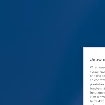
Home
Kerst
Nieuws
Radio luisteren
Hitlijsten
Acties
Volg Sky Radio
Jouw c
Zoeken
Home
Radio luisteren
Acties
Alle zenders
Summer Top 101
Wij en on
Alle Interviews Videos
verzamelen
2:08
cookies ac
en content
Zomerse dilemma's met DI-RECT: kiezen ze voor waterijs of gelato?
prestaties
23 juli, 12:00
toestemmin
1:29
functionel
kunt dit m
DI-RECT over de Summer Showcase: "Wij vinden het alleen maar heel gaaf"
te trekken
9 juli, 09:00