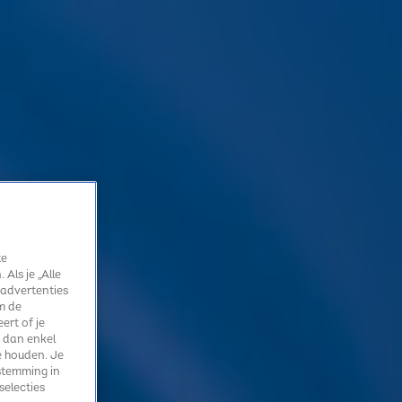
te
Als je „Alle
 advertenties
m de
ert of je
 dan enkel
e houden. Je
stemming in
selecties