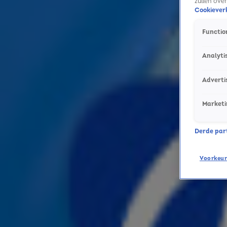
zullen ove
1:55
Cookieverk
Son Mieux zingt hits van Adele en Shakira in ‘Zing het woord dat je hoort’
Function
28 apr, 12:00
1:38
Analyti
This or That: Kiezen Paskal van BLØF en Hannah Mae voor Adele of de Bee Gees?
23 apr, 12:00
Adverti
1:37
Kensington gaat hun eigen hits blind ranken!
Marketi
17 apr, 12:00
2:21
Derde parti
Son Mieux over nieuw album 24 Hours: "Het staat symbool voor hoop"
14 apr, 15:58
3:17
Voorkeur
Zo ontstond de nieuwe single van Hannah Mae en BLØF: “Het voelde meteen als iet
27 mrt, 16:19
0:43
DI-RECT heeft een boodschap voor je!
20 mrt, 06:00