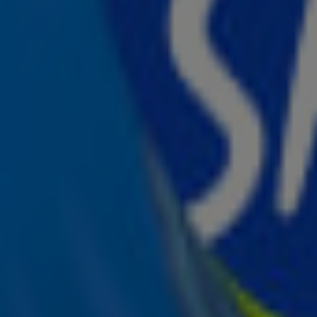
3:24
Zo ontstond de nieuwe single van Kensington: “Het begon in de garage van mijn vad
13 mrt, 16:00
2:04
DI-RECT vertelt over hun nieuwe single Won't Fall!
20 feb, 16:47
1:51
De soundtrack van Sherida Spitse
2 juli 2025, 10:28
2:15
Songfestival dillemma's: Welke Songfestival-hit kiest Claude?
6 mei 2025, 14:54