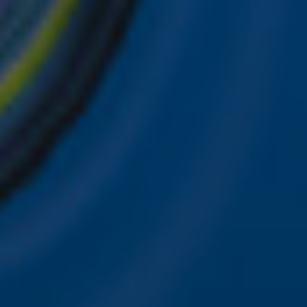
ver je favoriete Sky-artiesten.
nwerking met onze partners organiseren. Je kunt je op