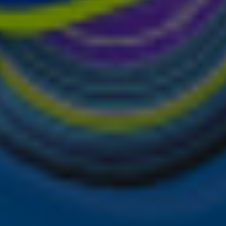
de hoogte van alle leuke winacties en het laatste nieuws o
het laatste nieuws en aanbiedingen die wijzelf of in same
vacyverklaring
.