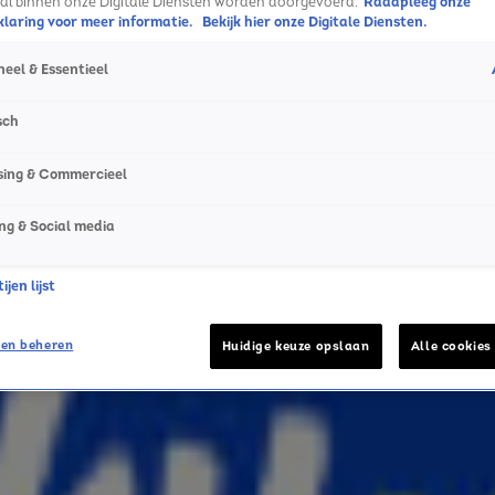
ral binnen onze Digitale Diensten worden doorgevoerd.
Raadpleeg onze
laring voor meer informatie.
Bekijk hier onze Digitale Diensten.
eel & Essentieel
sch
sing & Commercieel
ng & Social media
jen lijst
en beheren
Huidige keuze opslaan
Alle cookies
s dat we samen moesten doen”