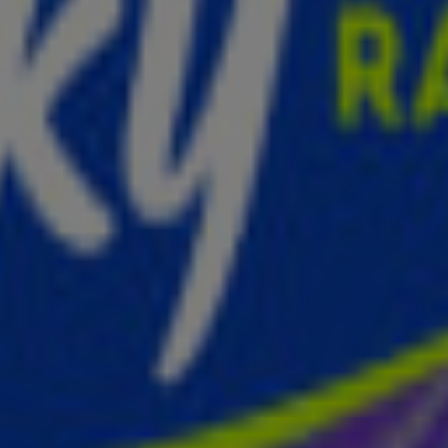
er”
1
2