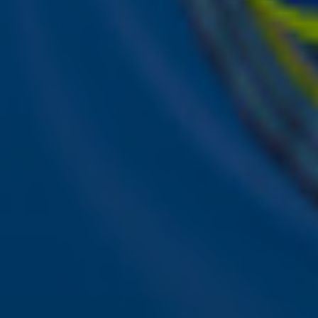
Ontvang onze nieuwsbrief
Meld je aan voor de nieuwsbrief van Sky Radio en blijf op 
Aanmelden
Meld je aan voor onze wekelijkse nieuwsbrief met daarin 
ieder moment afmelden. Zie voor meer informatie de
pri
Snel naar
Online radio luisteren naar Sky Radio
Alle Sky zenders
Hitlijsten
Acties
Sky Radio-app
Sky Radio FM-frequenties per regio
Over Sky Radio
Contact
Voorwaarden