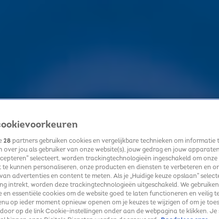
ookievoorkeuren
ze
28
partners gebruiken cookies en vergelijkbare technieken om informatie 
 over jou als gebruiker van onze website(s), jouw gedrag en jouw apparaten. 
cepteren” selecteert, worden trackingtechnologieën ingeschakeld om onze
 te kunnen personaliseren, onze producten en diensten te verbeteren en o
 van advertenties en content te meten. Als je „Huidige keuze opslaan” selecte
g intrekt, worden deze trackingtechnologieën uitgeschakeld. We gebruiken
e en essentiële cookies om de website goed te laten functioneren en veilig t
enu op ieder moment opnieuw openen om je keuzes te wijzigen of om je toe
 door op de link Cookie-instellingen onder aan de webpagina te klikken. Je 