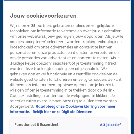
Jouw cookievoorkeuren
Wij en onze
28
partners gebruiken cookies en vergelijkbare
technieken om informatie te verzamelen over jou als gebruiker
van onze website(s), jouw gedrag en jouw apparaten. Als je „Alle
cookies accepteren” selecteert, worden trackingtechnologieën
Home
Kerst
Nieuws
Radio luisteren
Hitlijsten
Acties
ingeschakeld om onze advertenties en content te kunnen
Volg Sky Radio
personaliseren, onze producten en diensten te verbeteren en
om de prestaties van advertenties en content te meten. Als je
„Huidige keuze opslaan” selecteert of je toestemming intrekt,
worden deze trackingtechnologieën uitgeschakeld. We
Zoeken
gebruiken dan enkel functionele en essentiële cookies om de
website goed te laten functioneren en veilig te houden. Je kunt
dit menu op ieder moment opnieuw openen om je keuzes te
wijzigen of om je toestemming in te trekken door op de link
Home
Radio luisteren
Acties
Alle zenders
Summer Top 101
Cookie-instellingen onder aan de webpagina te klikken. Je
selecties zullen overal binnen onze Digitale Diensten worden
Zo ontstond de nieuwe single van
doorgevoerd.
Raadpleeg onze Cookieverklaring voor meer
Kensington: “Het begon in de garage van
informatie.
Bekijk hier onze Digitale Diensten.
mijn vader”
Altijd actief
Functioneel & Essentieel
13 mrt 2026, 15:05