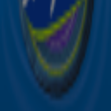
Alle Sky zenders
Hitlijsten
Acties
Sky Radio-app
Sky Radio FM-frequenties per regio
Over Sky Radio
Contact
Voorwaarden
Privacyverklaring
Gebruiksvoorwaarden
Toegankelijkheid
Cookieverklaring
Digitale diensten
Cookie instellingen
Adverteren
Vacatures
Publieksservice
Download de Sky Radio App