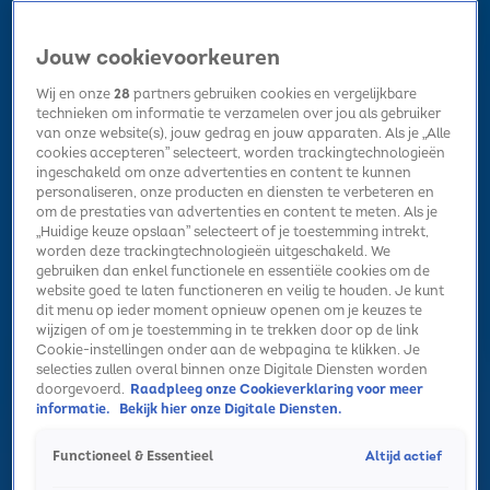
Jouw cookievoorkeuren
Wij en onze
28
partners gebruiken cookies en vergelijkbare
technieken om informatie te verzamelen over jou als gebruiker
van onze website(s), jouw gedrag en jouw apparaten. Als je „Alle
cookies accepteren” selecteert, worden trackingtechnologieën
Home
Kerst
Nieuws
Radio luisteren
Hitlijsten
Acties
ingeschakeld om onze advertenties en content te kunnen
Volg Sky Radio
personaliseren, onze producten en diensten te verbeteren en
om de prestaties van advertenties en content te meten. Als je
„Huidige keuze opslaan” selecteert of je toestemming intrekt,
worden deze trackingtechnologieën uitgeschakeld. We
Zoeken
gebruiken dan enkel functionele en essentiële cookies om de
website goed te laten functioneren en veilig te houden. Je kunt
dit menu op ieder moment opnieuw openen om je keuzes te
wijzigen of om je toestemming in te trekken door op de link
Home
Radio luisteren
Acties
Alle zenders
Summer Top 101
Cookie-instellingen onder aan de webpagina te klikken. Je
selecties zullen overal binnen onze Digitale Diensten worden
doorgevoerd.
Raadpleeg onze Cookieverklaring voor meer
informatie.
Bekijk hier onze Digitale Diensten.
Altijd actief
Functioneel & Essentieel