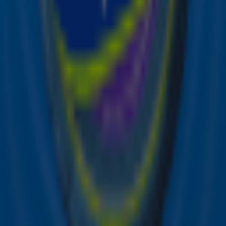
Krijg jij geen genoeg van de hits van Ed Sheeran en
andere artiesten zoals Adele, Justin Bieber en P!nk?
Luister dan naar Sky Radio of naar één van onze
themastations!
Foto: EPA
Ontvang onze nieuwsbrief
Meld je aan voor de nieuwsbrief van Sky Radio en blijf op
de hoogte van alle leuke winacties en het laatste nieuws
over je favoriete Sky-artiesten.
Aanmelden
Meld je aan voor onze wekelijkse nieuwsbrief met daarin
het laatste nieuws en aanbiedingen die wijzelf of in
samenwerking met onze partners organiseren. Je kunt je
op ieder moment afmelden. Zie voor meer informatie de
privacyverklaring
.
Snel naar
Online radio luisteren naar Sky Radio