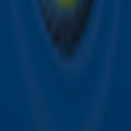
Alle Sky zenders
Hitlijsten
Acties
Sky Radio-app
Sky Radio FM-frequenties per regio
Over Sky Radio
Contact
Voorwaarden
Privacyverklaring
Gebruiksvoorwaarden
Toegankelijkheid
Cookieverklaring
Digitale diensten
Cookie instellingen
Adverteren
Vacatures
Publieksservice
Download de Sky Radio App
Volg Sky Radio