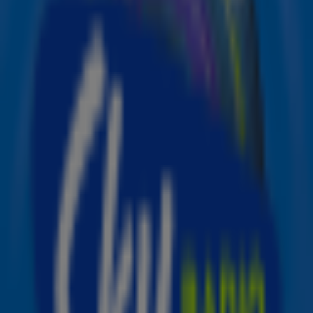
In 2019 kondigde Ed Sheeran nog een
muzikale
pauze
aan, maar de zanger is weer helemaal terug van
weggeweest. De Sky-artiest maakte afgelopen augustus
al bekend dat hij aan een
nieuw album
werkte. Fans
konden hun geluk niet op, want het laatste album van
Sheeran stamt uit 2017.
Nieuwe album =
De titel van het nieuwe album is geheel in stijl van zijn
vorige albums (+, x en %). Op Instagram liet de zanger
eerder al weten dat de plaat over liefde, verlies,
veerkracht en vaderschap gaat. "= is een hele
persoonlijke plaat die veel voor me betekent. Mijn leven
is de afgelopen jaren enorm veranderd", aldus Sheeran,
die in 2017 nog in het
huwelijksbootje stapte
en in
september vorig jaar vader werd van dochter Lyra.
Zijn manager Stuart Camo liet in een interview met
Variety al weten dat het nieuwe album van Ed zowel zou