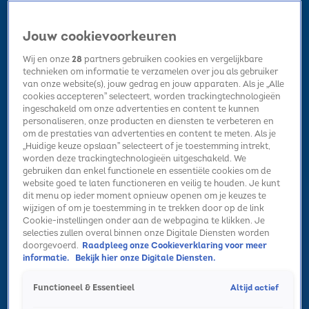
Jouw cookievoorkeuren
Wij en onze
28
partners gebruiken cookies en vergelijkbare
technieken om informatie te verzamelen over jou als gebruiker
van onze website(s), jouw gedrag en jouw apparaten. Als je „Alle
cookies accepteren” selecteert, worden trackingtechnologieën
Home
Kerst
Nieuws
Radio luisteren
Hitlijsten
Acties
ingeschakeld om onze advertenties en content te kunnen
Volg Sky Radio
personaliseren, onze producten en diensten te verbeteren en
om de prestaties van advertenties en content te meten. Als je
„Huidige keuze opslaan” selecteert of je toestemming intrekt,
worden deze trackingtechnologieën uitgeschakeld. We
Zoeken
gebruiken dan enkel functionele en essentiële cookies om de
website goed te laten functioneren en veilig te houden. Je kunt
dit menu op ieder moment opnieuw openen om je keuzes te
wijzigen of om je toestemming in te trekken door op de link
Home
Radio luisteren
Acties
Alle zenders
Summer Top 101
Cookie-instellingen onder aan de webpagina te klikken. Je
selecties zullen overal binnen onze Digitale Diensten worden
doorgevoerd.
Raadpleeg onze Cookieverklaring voor meer
informatie.
Bekijk hier onze Digitale Diensten.
Altijd actief
Functioneel & Essentieel