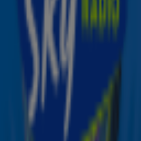
‘verrassen’ als ‘vertrouwd aan zou voelen’. 'Er zitten een
paar typische Ed-nummers tussen, maar sommigen zijn
muzikaal wat avontuurlijker', lichtte hij toe.
The Mathematics Tour
Ed Sheeran maakte eerder dit jaar al bekend dat hij met
zijn
stadiontour + - = ÷ x Tour
(uitgesproken als The
Mathematics Tour) op 14 en 15 juli 2022 in de Johan Cruijff
ArenA in Amsterdam staat. Met de tour keert Ed voor
het eerst sinds zijn recordbrekende Divide Tour, die
plaatsvond tussen 2017 en 2019, terug naar de stadions.
De tour gaat volgend jaar april van start en doet
verschillende steden in het Verenigd Koninkrijk, Ierland,
Centraal Europa en Scandinavië aan. Tijdens de shows
speelt de Shape Of You-zanger voor het eerst nummers
van zijn nieuwe album live.