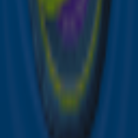
Alles wat je wil weten over Taylor Swift's
Eras Tour! 🤩
Taylor Swift-fans veroorzaken een
aardbeving! 🤯
Ontvang onze nieuwsbrief
Meld je aan voor de nieuwsbrief van Sky Radio en blijf op
de hoogte van alle leuke winacties en het laatste nieuws
over je favoriete Sky-artiesten.
Aanmelden
Meld je aan voor onze wekelijkse nieuwsbrief met daarin
het laatste nieuws en aanbiedingen die wijzelf of in
samenwerking met onze partners organiseren. Je kunt je
op ieder moment afmelden. Zie voor meer informatie de
privacyverklaring
.
Snel naar
Online radio luisteren naar Sky Radio
Alle Sky zenders