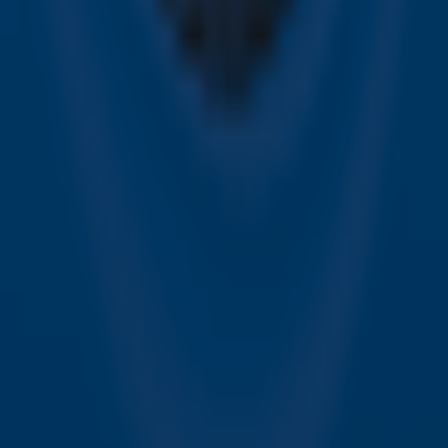
Hitlijsten
Acties
Sky Radio-app
Sky Radio FM-frequenties per regio
Over Sky Radio
Contact
Voorwaarden
Privacyverklaring
Gebruiksvoorwaarden
Toegankelijkheid
Cookieverklaring
Digitale diensten
Cookie instellingen
Adverteren
Vacatures
Publieksservice
Download de Sky Radio App
Volg Sky Radio
©
2026 Talpa Network. Alle rechten voorbehouden. Geen