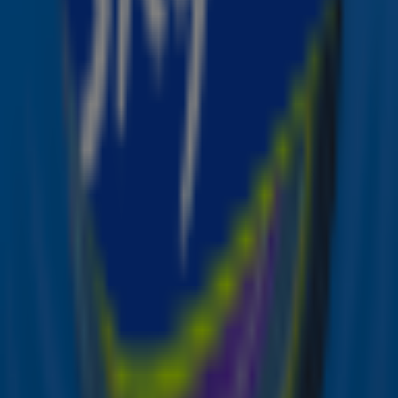
De artiest met de meeste maandelijkse luisteraars is nog
steeds The Weeknd met een aantal van 110 miljoen. Wat
denk jij: zal het Taylor Swift lukken om ook The Weeknd te
passeren? 🤔
Wil je meer nummers van deze Sky-artiesten horen?
Luister dan naar Sky Radio en hoor de lekkerste hits
non-stop voorbij komen! 🎶
Zender laden...
Foto: Instagram/TaylorSwift
Lees ook
Ja, echt waar: hier kan je Taylor Swift-les
krijgen! 🤯