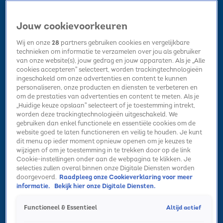
Jouw cookievoorkeuren
Wij en onze
28
partners gebruiken cookies en vergelijkbare
technieken om informatie te verzamelen over jou als gebruiker
van onze website(s), jouw gedrag en jouw apparaten. Als je „Alle
cookies accepteren” selecteert, worden trackingtechnologieën
Home
Kerst
Nieuws
Radio luisteren
Hitlijsten
Acties
ingeschakeld om onze advertenties en content te kunnen
Volg Sky Radio
personaliseren, onze producten en diensten te verbeteren en
om de prestaties van advertenties en content te meten. Als je
„Huidige keuze opslaan” selecteert of je toestemming intrekt,
worden deze trackingtechnologieën uitgeschakeld. We
Zoeken
gebruiken dan enkel functionele en essentiële cookies om de
website goed te laten functioneren en veilig te houden. Je kunt
dit menu op ieder moment opnieuw openen om je keuzes te
wijzigen of om je toestemming in te trekken door op de link
Home
Radio luisteren
Acties
Alle zenders
Summer Top 101
Cookie-instellingen onder aan de webpagina te klikken. Je
selecties zullen overal binnen onze Digitale Diensten worden
doorgevoerd.
Raadpleeg onze Cookieverklaring voor meer
informatie.
Bekijk hier onze Digitale Diensten.
Altijd actief
Functioneel & Essentieel