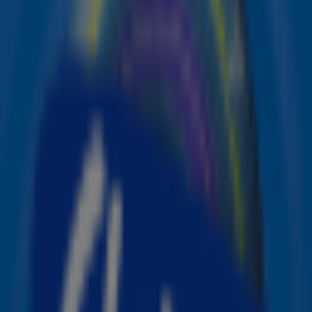
record na record te verbreken, maar deze mijlpaal mag
ze nu ook achter haar naam schrijven: Taylor is de eerste
vrouwelijke artiest met meer dan 100 miljoen
maandelijkse luisteraars op Spotify!
De wereldster is het afgelopen half jaar overduidelijk
steeds populairder en geliefder geworden. In februari had
Taylor namelijk wel 20 miljoen luisteraars minder!
Destijds stond ze net onder Miley Cyrus, die bij de
vrouwen aan kop ging met 82 miljoen maandelijkse
luisteraars. Sinds maart is Taylor ook begonnen aan
haar
Eras Tour
waarmee ze de hele wereld over reist.
Miljoenen mensen hebben haar nummers inmiddels live
mogen horen en deze beelden zien we maar al te graag
online verschijnen.