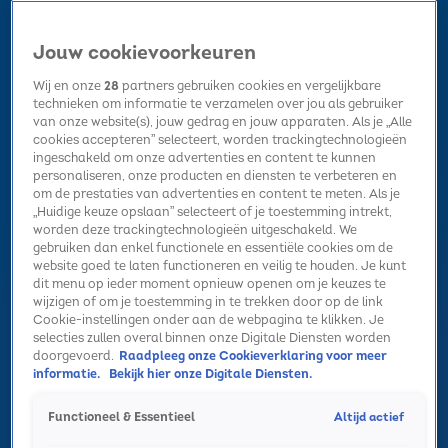
Jouw cookievoorkeuren
Wij en onze
28
partners gebruiken cookies en vergelijkbare
technieken om informatie te verzamelen over jou als gebruiker
van onze website(s), jouw gedrag en jouw apparaten. Als je „Alle
cookies accepteren” selecteert, worden trackingtechnologieën
Home
Kerst
Nieuws
Radio luisteren
Hitlijsten
Acties
ingeschakeld om onze advertenties en content te kunnen
Volg Sky Radio
personaliseren, onze producten en diensten te verbeteren en
om de prestaties van advertenties en content te meten. Als je
„Huidige keuze opslaan” selecteert of je toestemming intrekt,
worden deze trackingtechnologieën uitgeschakeld. We
Zoeken
gebruiken dan enkel functionele en essentiële cookies om de
website goed te laten functioneren en veilig te houden. Je kunt
dit menu op ieder moment opnieuw openen om je keuzes te
wijzigen of om je toestemming in te trekken door op de link
Home
Radio luisteren
Acties
Alle zenders
Summer Top 101
Cookie-instellingen onder aan de webpagina te klikken. Je
selecties zullen overal binnen onze Digitale Diensten worden
doorgevoerd.
Raadpleeg onze Cookieverklaring voor meer
informatie.
Bekijk hier onze Digitale Diensten.
Altijd actief
Functioneel & Essentieel