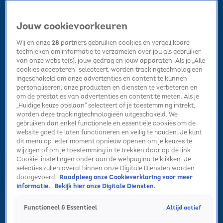
Jouw cookievoorkeuren
Wij en onze
28
partners gebruiken cookies en vergelijkbare
technieken om informatie te verzamelen over jou als gebruiker
van onze website(s), jouw gedrag en jouw apparaten. Als je „Alle
cookies accepteren” selecteert, worden trackingtechnologieën
Home
Kerst
Nieuws
Radio luisteren
Hitlijsten
Acties
ingeschakeld om onze advertenties en content te kunnen
Volg Sky Radio
personaliseren, onze producten en diensten te verbeteren en
om de prestaties van advertenties en content te meten. Als je
„Huidige keuze opslaan” selecteert of je toestemming intrekt,
worden deze trackingtechnologieën uitgeschakeld. We
Zoeken
gebruiken dan enkel functionele en essentiële cookies om de
website goed te laten functioneren en veilig te houden. Je kunt
dit menu op ieder moment opnieuw openen om je keuzes te
wijzigen of om je toestemming in te trekken door op de link
Home
Radio luisteren
Acties
Alle zenders
Summer Top 101
Cookie-instellingen onder aan de webpagina te klikken. Je
selecties zullen overal binnen onze Digitale Diensten worden
doorgevoerd.
Raadpleeg onze Cookieverklaring voor meer
informatie.
Bekijk hier onze Digitale Diensten.
Altijd actief
Functioneel & Essentieel