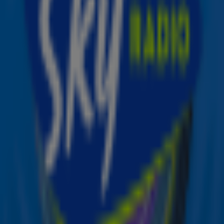
Lees ook
Davina Michelle brengt deze cover uit!
Check nu de nieuwe single van Davina
Michelle
10 x de leukste covers van Davina
Michelle
Ontvang onze nieuwsbrief
Meld je aan voor de nieuwsbrief van Sky Radio en blijf op
de hoogte van alle leuke winacties en het laatste nieuws
over je favoriete Sky-artiesten.
Aanmelden
Meld je aan voor onze wekelijkse nieuwsbrief met daarin
het laatste nieuws en aanbiedingen die wijzelf of in
samenwerking met onze partners organiseren. Je kunt je
op ieder moment afmelden. Zie voor meer informatie de