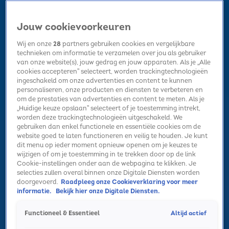
Jouw cookievoorkeuren
Wij en onze
28
partners gebruiken cookies en vergelijkbare
technieken om informatie te verzamelen over jou als gebruiker
van onze website(s), jouw gedrag en jouw apparaten. Als je „Alle
cookies accepteren” selecteert, worden trackingtechnologieën
Home
Kerst
Nieuws
Radio luisteren
Hitlijsten
Acties
ingeschakeld om onze advertenties en content te kunnen
Volg Sky Radio
personaliseren, onze producten en diensten te verbeteren en
om de prestaties van advertenties en content te meten. Als je
„Huidige keuze opslaan” selecteert of je toestemming intrekt,
worden deze trackingtechnologieën uitgeschakeld. We
Zoeken
gebruiken dan enkel functionele en essentiële cookies om de
website goed te laten functioneren en veilig te houden. Je kunt
dit menu op ieder moment opnieuw openen om je keuzes te
wijzigen of om je toestemming in te trekken door op de link
Home
Radio luisteren
Acties
Alle zenders
Summer Top 101
Cookie-instellingen onder aan de webpagina te klikken. Je
selecties zullen overal binnen onze Digitale Diensten worden
doorgevoerd.
Raadpleeg onze Cookieverklaring voor meer
informatie.
Bekijk hier onze Digitale Diensten.
Altijd actief
Functioneel & Essentieel