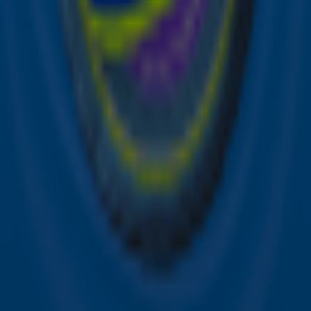
privacyverklaring
.
Snel naar
Online radio luisteren naar Sky Radio
Alle Sky zenders
Hitlijsten
Acties
Sky Radio-app
Sky Radio FM-frequenties per regio
Over Sky Radio
Contact
Voorwaarden
Privacyverklaring
Gebruiksvoorwaarden
Toegankelijkheid
Cookieverklaring
Digitale diensten
Cookie instellingen
Adverteren