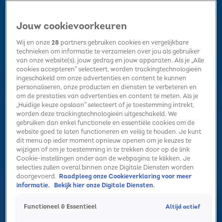
Jouw cookievoorkeuren
Wij en onze
28
partners gebruiken cookies en vergelijkbare
technieken om informatie te verzamelen over jou als gebruiker
van onze website(s), jouw gedrag en jouw apparaten. Als je „Alle
cookies accepteren” selecteert, worden trackingtechnologieën
Home
Kerst
Nieuws
Radio luisteren
Hitlijsten
Acties
ingeschakeld om onze advertenties en content te kunnen
Volg Sky Radio
personaliseren, onze producten en diensten te verbeteren en
om de prestaties van advertenties en content te meten. Als je
„Huidige keuze opslaan” selecteert of je toestemming intrekt,
worden deze trackingtechnologieën uitgeschakeld. We
Zoeken
gebruiken dan enkel functionele en essentiële cookies om de
website goed te laten functioneren en veilig te houden. Je kunt
dit menu op ieder moment opnieuw openen om je keuzes te
wijzigen of om je toestemming in te trekken door op de link
Home
Radio luisteren
Acties
Alle zenders
Summer Top 101
Cookie-instellingen onder aan de webpagina te klikken. Je
selecties zullen overal binnen onze Digitale Diensten worden
doorgevoerd.
Raadpleeg onze Cookieverklaring voor meer
informatie.
Bekijk hier onze Digitale Diensten.
Altijd actief
Functioneel & Essentieel