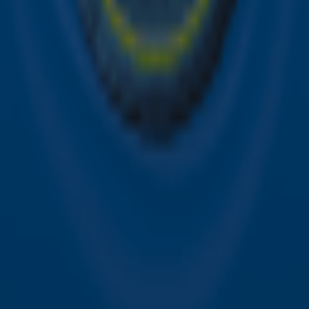
Contact
Voorwaarden
Privacyverklaring
Gebruiksvoorwaarden
Toegankelijkheid
Cookieverklaring
Digitale diensten
Cookie instellingen
Adverteren
Vacatures
Publieksservice
Download de Sky Radio App
Volg Sky Radio
©
2026 Talpa Network. Alle rechten voorbehouden. Geen
tekst- en datamining.
Sky Radio
Nu Live
Non-Stop Greatest Hits