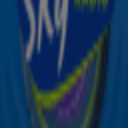
Ontvang onze nieuwsbrief
Meld je aan voor de nieuwsbrief van Sky Radio en blijf op
de hoogte van alle leuke winacties en het laatste nieuws
over je favoriete Sky-artiesten.
Aanmelden
Meld je aan voor onze wekelijkse nieuwsbrief met daarin
het laatste nieuws en aanbiedingen die wijzelf of in
samenwerking met onze partners organiseren. Je kunt je
op ieder moment afmelden. Zie voor meer informatie de
privacyverklaring
.
Snel naar
Online radio luisteren naar Sky Radio
Alle Sky zenders
Hitlijsten
Acties
Sky Radio-app
Sky Radio FM-frequenties per regio
Over Sky Radio