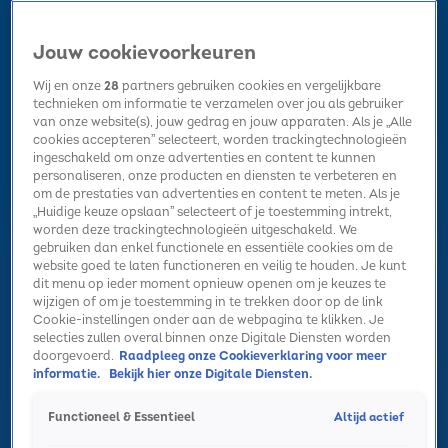
Jouw cookievoorkeuren
Wij en onze
28
partners gebruiken cookies en vergelijkbare
technieken om informatie te verzamelen over jou als gebruiker
van onze website(s), jouw gedrag en jouw apparaten. Als je „Alle
cookies accepteren” selecteert, worden trackingtechnologieën
Home
Kerst
Nieuws
Radio luisteren
Hitlijsten
Acties
ingeschakeld om onze advertenties en content te kunnen
Volg Sky Radio
personaliseren, onze producten en diensten te verbeteren en
om de prestaties van advertenties en content te meten. Als je
„Huidige keuze opslaan” selecteert of je toestemming intrekt,
worden deze trackingtechnologieën uitgeschakeld. We
Zoeken
gebruiken dan enkel functionele en essentiële cookies om de
website goed te laten functioneren en veilig te houden. Je kunt
dit menu op ieder moment opnieuw openen om je keuzes te
wijzigen of om je toestemming in te trekken door op de link
Home
Radio luisteren
Acties
Alle zenders
Summer Top 101
Cookie-instellingen onder aan de webpagina te klikken. Je
selecties zullen overal binnen onze Digitale Diensten worden
doorgevoerd.
Raadpleeg onze Cookieverklaring voor meer
informatie.
Bekijk hier onze Digitale Diensten.
Altijd actief
Functioneel & Essentieel