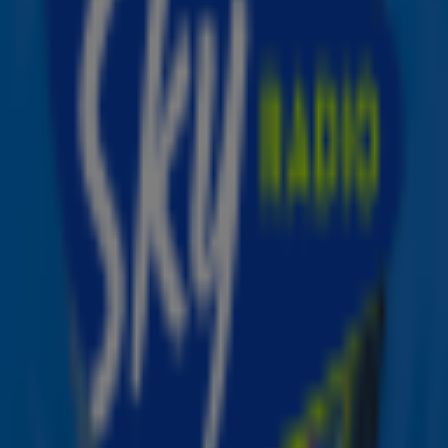
rij gezet.
Zender laden...
Lees ook
10x films waarvoor jij met een bak popcorn
op de bank kruipt!
10x hits die door andere artiesten zijn
geschreven
10x waarom het elke dag Drink Wijn Dag
moet zijn!
Ontvang onze nieuwsbrief
Meld je aan voor de nieuwsbrief van Sky Radio en blijf op