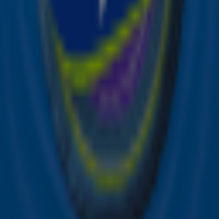
de hoogte van alle leuke winacties en het laatste nieuws
over je favoriete Sky-artiesten.
Aanmelden
Meld je aan voor onze wekelijkse nieuwsbrief met daarin
het laatste nieuws en aanbiedingen die wijzelf of in
samenwerking met onze partners organiseren. Je kunt je
op ieder moment afmelden. Zie voor meer informatie de
privacyverklaring
.
Snel naar
Online radio luisteren naar Sky Radio
Alle Sky zenders
Hitlijsten
Acties
Sky Radio-app
Sky Radio FM-frequenties per regio
Over Sky Radio
Contact
Voorwaarden
Privacyverklaring