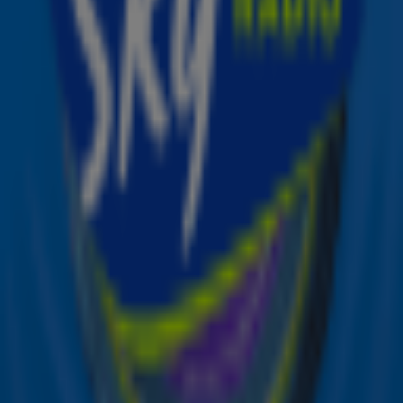
op een rijtje gezet die je deze maand kan kijken. Mét een
bak popcorn natuurlijk! 😉
Ontvang onze nieuwsbrief
Meld je aan voor de nieuwsbrief van Sky Radio en blijf op
de hoogte van alle leuke winacties en het laatste nieuws
over je favoriete Sky-artiesten.
Aanmelden
Meld je aan voor onze wekelijkse nieuwsbrief met daarin
het laatste nieuws en aanbiedingen die wijzelf of in
samenwerking met onze partners organiseren. Je kunt je
op ieder moment afmelden. Zie voor meer informatie de
privacyverklaring
.
Snel naar
Online radio luisteren naar Sky Radio
Alle Sky zenders
Hitlijsten
Acties
Sky Radio-app