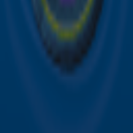
Sky Radio FM-frequenties per regio
Over Sky Radio
Contact
Voorwaarden
Privacyverklaring
Gebruiksvoorwaarden
Toegankelijkheid
Cookieverklaring
Digitale diensten
Cookie instellingen
Adverteren
Vacatures
Publieksservice
Download de Sky Radio App
Volg Sky Radio
©
2026 Talpa Network. Alle rechten voorbehouden. Geen
tekst- en datamining.
Sky Radio
Nu Live