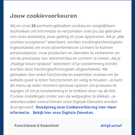
Jouw cookievoorkeuren
Wij en onze
28
partners gebruiken cookies en vergelijkbare
technieken om informatie te verzamelen over jou als gebruiker
van onze website(s), jouw gedrag en jouw apparaten. Als je „Alle
cookies accepteren” selecteert, worden trackingtechnologieën
Home
Kerst
Nieuws
Radio luisteren
Hitlijsten
Acties
ingeschakeld om onze advertenties en content te kunnen
Volg Sky Radio
personaliseren, onze producten en diensten te verbeteren en
om de prestaties van advertenties en content te meten. Als je
„Huidige keuze opslaan” selecteert of je toestemming intrekt,
worden deze trackingtechnologieën uitgeschakeld. We
Zoeken
gebruiken dan enkel functionele en essentiële cookies om de
website goed te laten functioneren en veilig te houden. Je kunt
dit menu op ieder moment opnieuw openen om je keuzes te
wijzigen of om je toestemming in te trekken door op de link
Home
Radio luisteren
Acties
Alle zenders
Summer Top 101
Cookie-instellingen onder aan de webpagina te klikken. Je
selecties zullen overal binnen onze Digitale Diensten worden
doorgevoerd.
Raadpleeg onze Cookieverklaring voor meer
informatie.
Bekijk hier onze Digitale Diensten.
Altijd actief
Functioneel & Essentieel