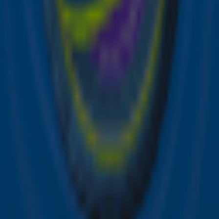
Ontvang onze nieuwsbrief
Meld je aan voor de nieuwsbrief van Sky Radio en blijf op
de hoogte van alle leuke winacties en het laatste nieuws
over je favoriete Sky-artiesten.
Aanmelden
Meld je aan voor onze wekelijkse nieuwsbrief met daarin
het laatste nieuws en aanbiedingen die wijzelf of in
samenwerking met onze partners organiseren. Je kunt je
op ieder moment afmelden. Zie voor meer informatie de
privacyverklaring
.
Snel naar
Online radio luisteren naar Sky Radio
Alle Sky zenders
Hitlijsten
Acties
Sky Radio-app
Sky Radio FM-frequenties per regio
Over Sky Radio
Contact