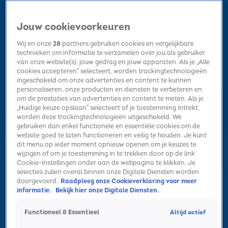
Jouw cookievoorkeuren
Wij en onze
28
partners gebruiken cookies en vergelijkbare
technieken om informatie te verzamelen over jou als gebruiker
van onze website(s), jouw gedrag en jouw apparaten. Als je „Alle
cookies accepteren” selecteert, worden trackingtechnologieën
Home
Kerst
Nieuws
Radio luisteren
Hitlijsten
Acties
ingeschakeld om onze advertenties en content te kunnen
Volg Sky Radio
personaliseren, onze producten en diensten te verbeteren en
om de prestaties van advertenties en content te meten. Als je
„Huidige keuze opslaan” selecteert of je toestemming intrekt,
worden deze trackingtechnologieën uitgeschakeld. We
Zoeken
gebruiken dan enkel functionele en essentiële cookies om de
website goed te laten functioneren en veilig te houden. Je kunt
dit menu op ieder moment opnieuw openen om je keuzes te
wijzigen of om je toestemming in te trekken door op de link
Home
Radio luisteren
Acties
Alle zenders
Summer Top 101
Cookie-instellingen onder aan de webpagina te klikken. Je
selecties zullen overal binnen onze Digitale Diensten worden
doorgevoerd.
Raadpleeg onze Cookieverklaring voor meer
informatie.
Bekijk hier onze Digitale Diensten.
Altijd actief
Functioneel & Essentieel