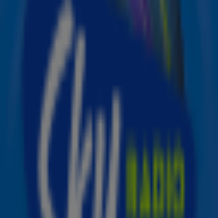
van kerst! Vanaf 8 december kun jij stemmen op jouw
favoriete kersthits voor de enige, echte kersthitlijst van
Nederland: de
Sky Radio Christmas Top 50
. 🎄🎶
Van onvergetelijke klassiekers tot nieuwe kerstknallers:
jij bepaalt welke nummers er dit jaar in de lijst staan! En
dat is nog niet alles... door te stemmen maak je meteen
kans op het speciale Kanjer Kerstpakket van de
Nationale Postcode Loterij.
Zo doe je mee
Stem vanaf 8 december op jouw favoriete kerstnummers
via onze website of
de Sky-app
!
Vul na het stemmen je gegevens in en maak kans op het
Kanjer Kerstpakket, inclusief Kanjerlot.
Stemmen kan tot en met 16 december.
Let op: deelnemers moeten minimaal 18 jaar zijn.