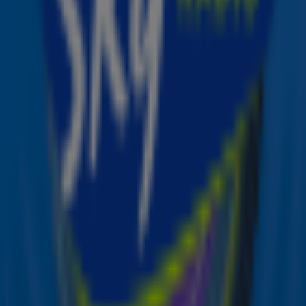
Wanneer hoor je de Sky Radio Christmas Top 50?
Vrijdag 19 december vanaf 10:00 uur
Woensdag 24 december vanaf 12:00 uur
Donderdag 25 december (Eerste Kerstdag) vanaf 11:00
uur
De
Christmas Top 50
is de enige echte kersthitlijst van
Nederland, mis het niet! 🎅🎶
1 januari bij jou in de straat?
Maak naast het Sky Radio Kanjer Kerstpakket kans op
nóg meer prijzen. Zoals de PostcodeKanjer van € 59,7
MILJOEN! Op 1 januari valt-ie érgens in Nederland,
gegarandeerd. Misschien wel bij jou in de straat. Ga snel
naar
postcodeloterij.nl.
18+ speelbewust
.
Deel deze actie