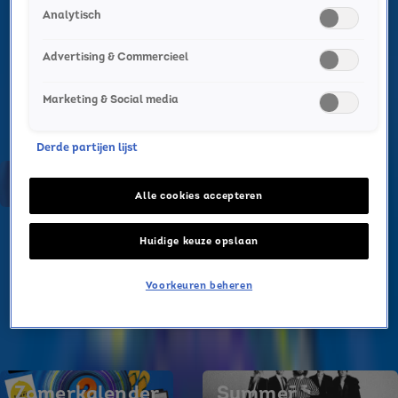
Non-stop vakantiegevoel!
Analytisch
Nu
Sky Radio Summer Hits
Advertising & Commercieel
Non-stop vakantiegevoel!
Afgespeelde nummers
Marketing & Social media
Snel naar
Derde partijen lijst
Summer Top 101
Summer Game
Alle cookies accepteren
Huidige keuze opslaan
Voorkeuren beheren
Zomerkalender
Summer