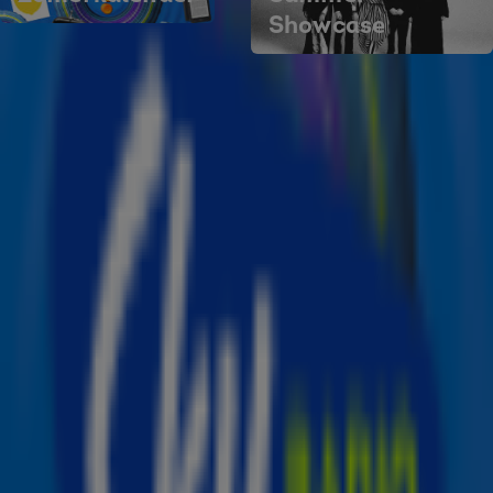
Showcase
Summer vibes voor jou
Sky Radio Summer Hits - Luister en
laat de zomer het hele jaar duren!
Sky Radio Summer Hits is dé online themazender voor
iedereen die het hele jaar door wil genieten van zonnige
hits en de beste zomerse muziek. Of het nu hartje winter
is of hoogzomer: met Sky Radio Summer Hits haal je
direct het vakantiegevoel in huis.