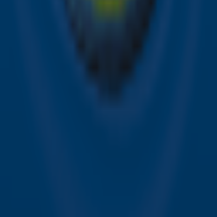
Alle Sky zenders
Hitlijsten
Acties
Sky Radio-app
Sky Radio FM-frequenties per regio
Over Sky Radio
Contact
Voorwaarden
Privacyverklaring
Gebruiksvoorwaarden
Toegankelijkheid
Cookieverklaring
Digitale diensten
Cookie instellingen
Adverteren
Vacatures
Publieksservice
Download de Sky Radio App