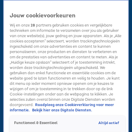
Jouw cookievoorkeuren
Wij en onze
28
partners gebruiken cookies en vergelijkbare
technieken om informatie te verzamelen over jou als gebruiker
van onze website(s), jouw gedrag en jouw apparaten. Als je „Alle
cookies accepteren” selecteert, worden trackingtechnologieën
Home
Kerst
Nieuws
Radio luisteren
Hitlijsten
Acties
ingeschakeld om onze advertenties en content te kunnen
Volg Sky Radio
personaliseren, onze producten en diensten te verbeteren en
om de prestaties van advertenties en content te meten. Als je
„Huidige keuze opslaan” selecteert of je toestemming intrekt,
worden deze trackingtechnologieën uitgeschakeld. We
Zoeken
gebruiken dan enkel functionele en essentiële cookies om de
website goed te laten functioneren en veilig te houden. Je kunt
dit menu op ieder moment opnieuw openen om je keuzes te
wijzigen of om je toestemming in te trekken door op de link
Home
Radio luisteren
Acties
Alle zenders
Summer Top 101
Cookie-instellingen onder aan de webpagina te klikken. Je
Nu Live
selecties zullen overal binnen onze Digitale Diensten worden
Volume
doorgevoerd.
Raadpleeg onze Cookieverklaring voor meer
informatie.
Bekijk hier onze Digitale Diensten.
Playlist
Altijd actief
Functioneel & Essentieel
Sky Radio Summer Hits