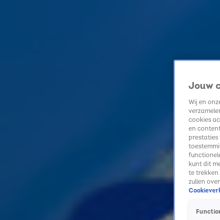
Home
Kerst
Nieuws
Radio luisteren
Hitlijsten
Acties
Jouw c
Volg Sky Radio
Wij en on
verzamelen
cookies ac
Zoeken
en content
Home
Radio luisteren
Acties
Alle zenders
Summer Top 101
prestaties
Alle Optredens Artikelen
toestemmin
functionel
Helaas kunnen we geen items vinden.
kunt dit m
te trekken
zullen ove
Cookieverk
Function