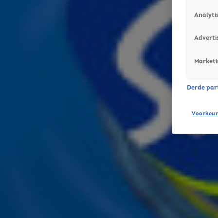
Analyti
Adverti
Marketi
Derde parti
Ontvang onze nieuwsbrief
Meld je aan voor de nieuwsbrief van Sky Radio en blijf op 
Voorkeur
Aanmelden
Meld je aan voor onze wekelijkse nieuwsbrief met daarin 
ieder moment afmelden. Zie voor meer informatie de
pri
Snel naar
Online radio luisteren naar Sky Radio
Alle Sky zenders
Hitlijsten
Acties