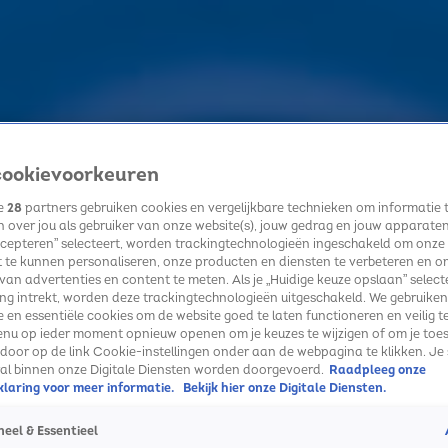
ookievoorkeuren
ze
28
partners gebruiken cookies en vergelijkbare technieken om informatie 
 over jou als gebruiker van onze website(s), jouw gedrag en jouw apparaten. 
cepteren” selecteert, worden trackingtechnologieën ingeschakeld om onze
 te kunnen personaliseren, onze producten en diensten te verbeteren en o
 van advertenties en content te meten. Als je „Huidige keuze opslaan” selecte
g intrekt, worden deze trackingtechnologieën uitgeschakeld. We gebruiken
e en essentiële cookies om de website goed te laten functioneren en veilig t
enu op ieder moment opnieuw openen om je keuzes te wijzigen of om je toe
 door op de link Cookie-instellingen onder aan de webpagina te klikken. Je 
ral binnen onze Digitale Diensten worden doorgevoerd.
Raadpleeg onze
laring voor meer informatie.
Bekijk hier onze Digitale Diensten.
eel & Essentieel