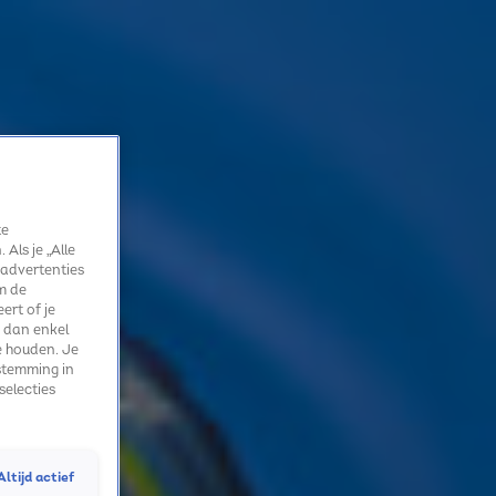
te
Als je „Alle
 advertenties
m de
ert of je
 dan enkel
e houden. Je
stemming in
selecties
Altijd actief