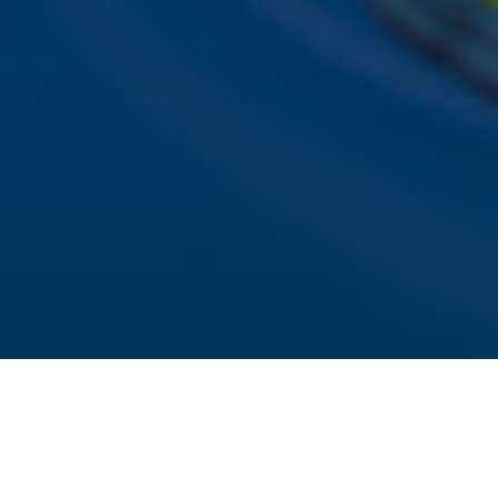
Sky Radio-app
Sky Radio FM-frequenties per regio
Over Sky Radio
Contact
Voorwaarden
Privacyverklaring
Gebruiksvoorwaarden
Toegankelijkheid
Cookieverklaring
Digitale diensten
Cookie instellingen
Adverteren
Vacatures
Publieksservice
Download de Sky Radio App
Volg Sky Radio
©
2026 Talpa Network. Alle rechten voorbehouden. Geen 
Sky Radio
Nu Live