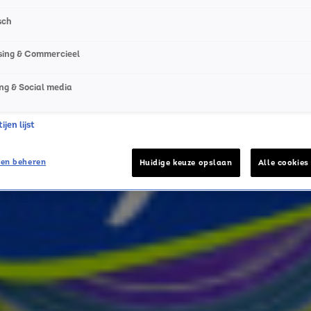
sch
sing & Commercieel
ng & Social media
jen lijst
de hoogte van alle leuke winacties en het laatste nieuws o
en beheren
Huidige keuze opslaan
Alle cookies
het laatste nieuws en aanbiedingen die wijzelf of in same
vacyverklaring
.