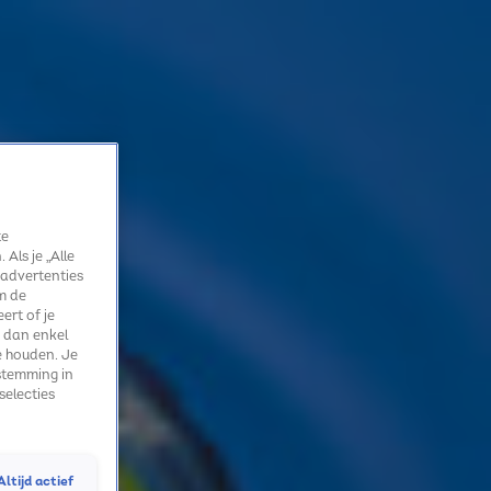
te
Als je „Alle
 advertenties
m de
ert of je
 dan enkel
e houden. Je
stemming in
selecties
Altijd actief