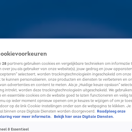
ookievoorkeuren
ze
28
partners gebruiken cookies en vergelijkbare technieken om informatie 
 over jou als gebruiker van onze website(s), jouw gedrag en jouw apparaten. 
cepteren” selecteert, worden trackingtechnologieën ingeschakeld om onze
 te kunnen personaliseren, onze producten en diensten te verbeteren en o
 van advertenties en content te meten. Als je „Huidige keuze opslaan” selecte
g intrekt, worden deze trackingtechnologieën uitgeschakeld. We gebruiken
e en essentiële cookies om de website goed te laten functioneren en veilig t
enu op ieder moment opnieuw openen om je keuzes te wijzigen of om je toe
 door op de link Cookie-instellingen onder aan de webpagina te klikken. Je 
ral binnen onze Digitale Diensten worden doorgevoerd.
Raadpleeg onze
laring voor meer informatie.
Bekijk hier onze Digitale Diensten.
eel & Essentieel