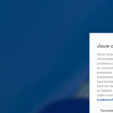
Home
Kerst
Nieuws
Radio luisteren
Hitlijsten
Acties
Jouw c
Volg Sky Radio
Wij en on
verzamelen
cookies ac
Zoeken
en content
Home
Radio luisteren
Acties
Alle zenders
Summer Top 101
prestaties
Optredens
toestemmin
functionel
Dit waren de hoogtepunten van Pommelien Thijs in AFAS Live
kunt dit m
2 mrt, 14:15
te trekken
Mariah Carey betovert publiek tijdens openingsceremonie Olympische Winterspelen
zullen ove
4 feb, 13:54
Cookieverk
Dit was Concert in the Sky met Racoon
Function
8 juli 2021, 19:37