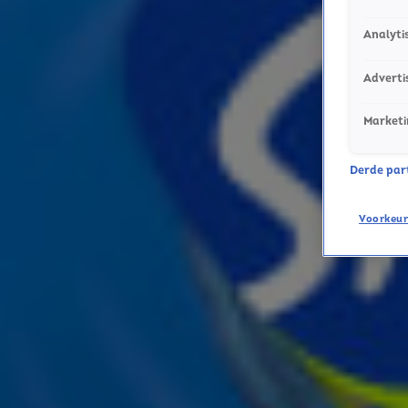
Analyti
Adverti
Marketi
Derde parti
Voorkeur
Ontvang onze nieuwsbrief
Meld je aan voor de nieuwsbrief van Sky Radio en blijf op 
Aanmelden
Meld je aan voor onze wekelijkse nieuwsbrief met daarin 
ieder moment afmelden. Zie voor meer informatie de
pri
Snel naar
Online radio luisteren naar Sky Radio