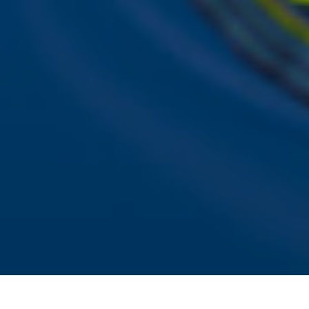
Alle Sky zenders
Hitlijsten
Acties
Sky Radio-app
Sky Radio FM-frequenties per regio
Over Sky Radio
Contact
Voorwaarden
Privacyverklaring
Gebruiksvoorwaarden
Toegankelijkheid
Cookieverklaring
Digitale diensten
Cookie instellingen
Adverteren
Vacatures
Publieksservice
Download de Sky Radio App
Volg Sky Radio