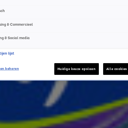
1
sch
sing & Commercieel
ng & Social media
jen lijst
en beheren
Huidige keuze opslaan
Alle cookies
de hoogte van alle leuke winacties en het laatste nieuws o
het laatste nieuws en aanbiedingen die wijzelf of in same
vacyverklaring
.