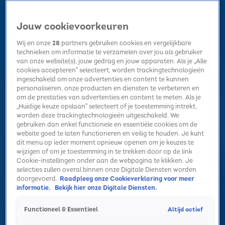
Jouw cookievoorkeuren
Wij en onze
28
partners gebruiken cookies en vergelijkbare
technieken om informatie te verzamelen over jou als gebruiker
van onze website(s), jouw gedrag en jouw apparaten. Als je „Alle
cookies accepteren” selecteert, worden trackingtechnologieën
Home
Kerst
Nieuws
Radio luisteren
Hitlijsten
Acties
ingeschakeld om onze advertenties en content te kunnen
Volg Sky Radio
personaliseren, onze producten en diensten te verbeteren en
om de prestaties van advertenties en content te meten. Als je
„Huidige keuze opslaan” selecteert of je toestemming intrekt,
worden deze trackingtechnologieën uitgeschakeld. We
Zoeken
gebruiken dan enkel functionele en essentiële cookies om de
website goed te laten functioneren en veilig te houden. Je kunt
dit menu op ieder moment opnieuw openen om je keuzes te
wijzigen of om je toestemming in te trekken door op de link
Home
Radio luisteren
Acties
Alle zenders
Summer Top 101
Cookie-instellingen onder aan de webpagina te klikken. Je
selecties zullen overal binnen onze Digitale Diensten worden
'Zing het woord dat je hoort' met Suzan en
doorgevoerd.
Raadpleeg onze Cookieverklaring voor meer
Freek!
informatie.
Bekijk hier onze Digitale Diensten.
4 mrt 2025, 10:46
Altijd actief
Functioneel & Essentieel
'Zing het woord dat je hoort' met Suzan en Freek!