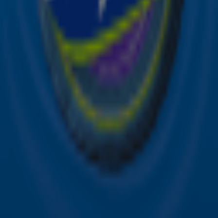
Acties
Sky Radio-app
Sky Radio FM-frequenties per regio
Over Sky Radio
Contact
Voorwaarden
Privacyverklaring
Gebruiksvoorwaarden
Toegankelijkheid
Cookieverklaring
Digitale diensten
Cookie instellingen
Adverteren
Vacatures
Publieksservice
Download de Sky Radio App
Volg Sky Radio
©
2026 Talpa Network. Alle rechten voorbehouden. Geen