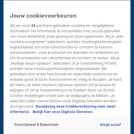
Jouw cookievoorkeuren
Wij en onze
28
partners gebruiken cookies en vergelijkbare
technieken om informatie te verzamelen over jou als gebruiker
van onze website(s), jouw gedrag en jouw apparaten. Als je „Alle
cookies accepteren” selecteert, worden trackingtechnologieën
Home
Kerst
Nieuws
Radio luisteren
Hitlijsten
Acties
ingeschakeld om onze advertenties en content te kunnen
Volg Sky Radio
personaliseren, onze producten en diensten te verbeteren en
om de prestaties van advertenties en content te meten. Als je
„Huidige keuze opslaan” selecteert of je toestemming intrekt,
worden deze trackingtechnologieën uitgeschakeld. We
Zoeken
gebruiken dan enkel functionele en essentiële cookies om de
website goed te laten functioneren en veilig te houden. Je kunt
dit menu op ieder moment opnieuw openen om je keuzes te
wijzigen of om je toestemming in te trekken door op de link
Home
Radio luisteren
Acties
Alle zenders
Summer Top 101
Cookie-instellingen onder aan de webpagina te klikken. Je
selecties zullen overal binnen onze Digitale Diensten worden
Twee waarheden en één leugen met
doorgevoerd.
Raadpleeg onze Cookieverklaring voor meer
FLEMMING en Mart Hoogkamer!
informatie.
Bekijk hier onze Digitale Diensten.
7 apr 2025, 15:47
Altijd actief
Functioneel & Essentieel
Twee waarheden en één leugen met FLEMMING en Mart