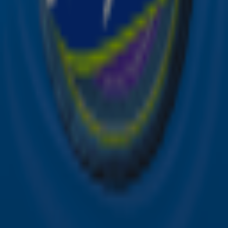
Hitlijsten
Acties
Sky Radio-app
Sky Radio FM-frequenties per regio
Over Sky Radio
Contact
Voorwaarden
Privacyverklaring
Gebruiksvoorwaarden
Toegankelijkheid
Cookieverklaring
Digitale diensten
Cookie instellingen
Adverteren
Vacatures
Publieksservice
Download de Sky Radio App
Volg Sky Radio