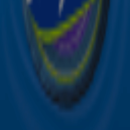
Hitlijsten
Acties
Sky Radio-app
Sky Radio FM-frequenties per regio
Over Sky Radio
Contact
Voorwaarden
Privacyverklaring
Gebruiksvoorwaarden
Toegankelijkheid
Cookieverklaring
Digitale diensten
Cookie instellingen
Adverteren
Vacatures
Publieksservice
Download de Sky Radio App
Volg Sky Radio