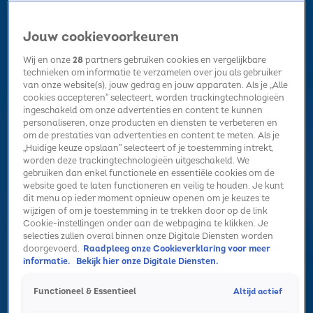
Jouw cookievoorkeuren
Wij en onze
28
partners gebruiken cookies en vergelijkbare
technieken om informatie te verzamelen over jou als gebruiker
van onze website(s), jouw gedrag en jouw apparaten. Als je „Alle
cookies accepteren” selecteert, worden trackingtechnologieën
Home
Kerst
Nieuws
Radio luisteren
Hitlijsten
Acties
ingeschakeld om onze advertenties en content te kunnen
Volg Sky Radio
personaliseren, onze producten en diensten te verbeteren en
om de prestaties van advertenties en content te meten. Als je
„Huidige keuze opslaan” selecteert of je toestemming intrekt,
worden deze trackingtechnologieën uitgeschakeld. We
Zoeken
gebruiken dan enkel functionele en essentiële cookies om de
website goed te laten functioneren en veilig te houden. Je kunt
dit menu op ieder moment opnieuw openen om je keuzes te
wijzigen of om je toestemming in te trekken door op de link
Home
Radio luisteren
Acties
Alle zenders
Summer Top 101
Cookie-instellingen onder aan de webpagina te klikken. Je
selecties zullen overal binnen onze Digitale Diensten worden
Claude over Songfestival-avontuur: ‘Het is
doorgevoerd.
Raadpleeg onze Cookieverklaring voor meer
heel gezellig in de groepsapp!’
informatie.
Bekijk hier onze Digitale Diensten.
10 apr 2025, 11:15
Altijd actief
Functioneel & Essentieel
In een exclusief interview vertelt Claude hoe hij zich