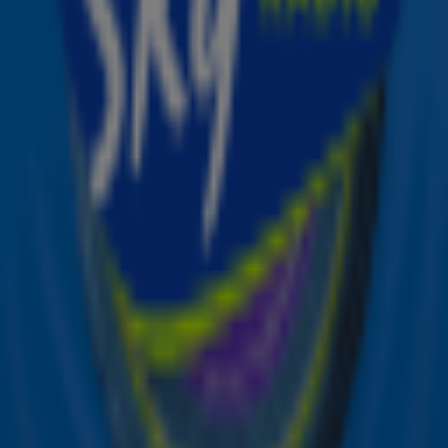
Ontvang onze nieuwsbrief
Meld je aan voor de nieuwsbrief van Sky Radio en blijf op
de hoogte van alle leuke winacties en het laatste nieuws
over je favoriete Sky-artiesten.
Aanmelden
Meld je aan voor onze wekelijkse nieuwsbrief met daarin
het laatste nieuws en aanbiedingen die wijzelf of in
samenwerking met onze partners organiseren. Je kunt je
op ieder moment afmelden. Zie voor meer informatie de
privacyverklaring
.
Snel naar
Online radio luisteren naar Sky Radio
Alle Sky zenders
Hitlijsten
Acties
Sky Radio-app
Sky Radio FM-frequenties per regio
Over Sky Radio