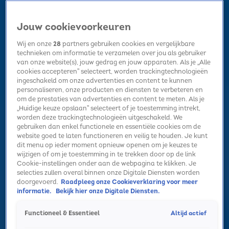
Jouw cookievoorkeuren
Wij en onze
28
partners gebruiken cookies en vergelijkbare
technieken om informatie te verzamelen over jou als gebruiker
van onze website(s), jouw gedrag en jouw apparaten. Als je „Alle
cookies accepteren” selecteert, worden trackingtechnologieën
Home
Kerst
Nieuws
Radio luisteren
Hitlijsten
Acties
ingeschakeld om onze advertenties en content te kunnen
Volg Sky Radio
personaliseren, onze producten en diensten te verbeteren en
om de prestaties van advertenties en content te meten. Als je
„Huidige keuze opslaan” selecteert of je toestemming intrekt,
worden deze trackingtechnologieën uitgeschakeld. We
Zoeken
gebruiken dan enkel functionele en essentiële cookies om de
website goed te laten functioneren en veilig te houden. Je kunt
dit menu op ieder moment opnieuw openen om je keuzes te
wijzigen of om je toestemming in te trekken door op de link
Home
Radio luisteren
Acties
Alle zenders
Summer Top 101
Cookie-instellingen onder aan de webpagina te klikken. Je
selecties zullen overal binnen onze Digitale Diensten worden
doorgevoerd.
Raadpleeg onze Cookieverklaring voor meer
informatie.
Bekijk hier onze Digitale Diensten.
Altijd actief
Functioneel & Essentieel