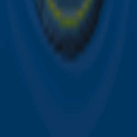
Contact
Voorwaarden
Privacyverklaring
Gebruiksvoorwaarden
Toegankelijkheid
Cookieverklaring
Digitale diensten
Cookie instellingen
Adverteren
Vacatures
Publieksservice
Download de Sky Radio App
Volg Sky Radio
©
2026 Talpa Network. Alle rechten voorbehouden. Geen
tekst- en datamining.
Sky Radio
Nu Live
Non-Stop Greatest Hits