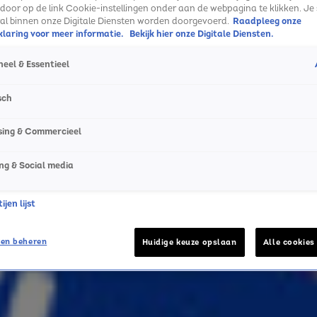
 door op de link Cookie-instellingen onder aan de webpagina te klikken. Je 
ral binnen onze Digitale Diensten worden doorgevoerd.
Raadpleeg onze
laring voor meer informatie.
Bekijk hier onze Digitale Diensten.
eel & Essentieel
sch
sing & Commercieel
ng & Social media
jen lijst
en beheren
Huidige keuze opslaan
Alle cookies