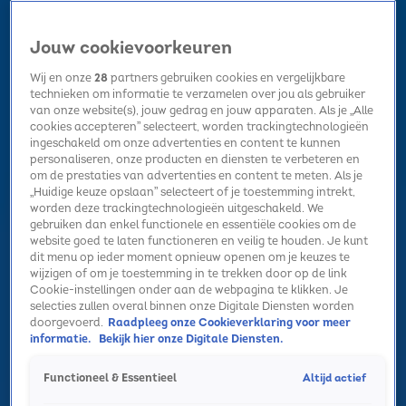
Jouw cookievoorkeuren
Wij en onze
28
partners gebruiken cookies en vergelijkbare
technieken om informatie te verzamelen over jou als gebruiker
van onze website(s), jouw gedrag en jouw apparaten. Als je „Alle
cookies accepteren” selecteert, worden trackingtechnologieën
Home
Kerst
Nieuws
Radio luisteren
Hitlijsten
Acties
ingeschakeld om onze advertenties en content te kunnen
Volg Sky Radio
personaliseren, onze producten en diensten te verbeteren en
om de prestaties van advertenties en content te meten. Als je
„Huidige keuze opslaan” selecteert of je toestemming intrekt,
worden deze trackingtechnologieën uitgeschakeld. We
Zoeken
gebruiken dan enkel functionele en essentiële cookies om de
website goed te laten functioneren en veilig te houden. Je kunt
dit menu op ieder moment opnieuw openen om je keuzes te
wijzigen of om je toestemming in te trekken door op de link
Home
Radio luisteren
Acties
Alle zenders
Summer Top 101
Cookie-instellingen onder aan de webpagina te klikken. Je
selecties zullen overal binnen onze Digitale Diensten worden
doorgevoerd.
Raadpleeg onze Cookieverklaring voor meer
informatie.
Bekijk hier onze Digitale Diensten.
Altijd actief
Functioneel & Essentieel