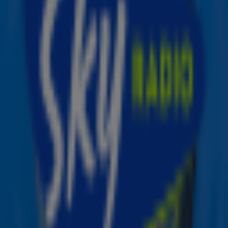
Over een kleine week knallen de kerstbellen weer uit de
speakers bij Sky Radio 101 FM. Het non-stop
muziekstation wordt op maandag 23 november iets na
09.00 uur door ‘Mister Christmas’ Michael Bublé officieel
omgedoopt tot The Christmas Station. De superster luidt
het kerstseizoen geheel coronaproof in samen met de
Sky Radio kerstman. De officiële opening van The
Christmas Station is meteen de start van een speciale
VIP Kick-Off Week. Tijdens deze bijzondere eerste
kerstweek komen verschillende bekende Nederlanders
langs in de Sky Radio studio om hun favoriete kersthits
te presenteren tijdens de Christmas Top 5 over 9. Dit jaar
delen Rico Verhoeven, Suzan & Freek, Miss Montreal en
Kalvijn en Nina op werkdagen om 09.05 uur hun
kerstfavorieten met de luisteraars van
The Christmas
Station
.
Ontvang onze nieuwsbrief
Meld je aan voor de nieuwsbrief van Sky Radio en blijf op