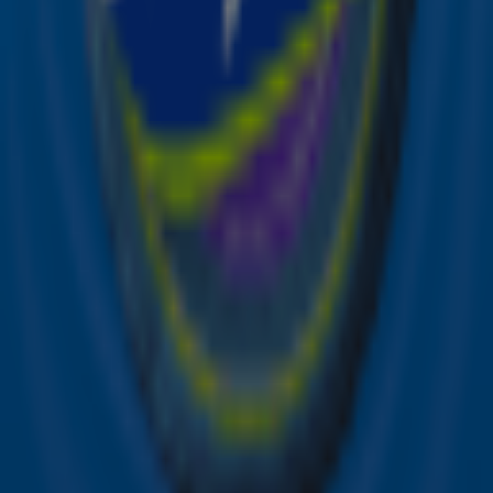
de hoogte van alle leuke winacties en het laatste nieuws
over je favoriete Sky-artiesten.
Aanmelden
Meld je aan voor onze wekelijkse nieuwsbrief met daarin
het laatste nieuws en aanbiedingen die wijzelf of in
samenwerking met onze partners organiseren. Je kunt je
op ieder moment afmelden. Zie voor meer informatie de
privacyverklaring
.
Snel naar
Online radio luisteren naar Sky Radio
Alle Sky zenders
Hitlijsten
Acties
Sky Radio-app
Sky Radio FM-frequenties per regio
Over Sky Radio
Contact
Voorwaarden
Privacyverklaring