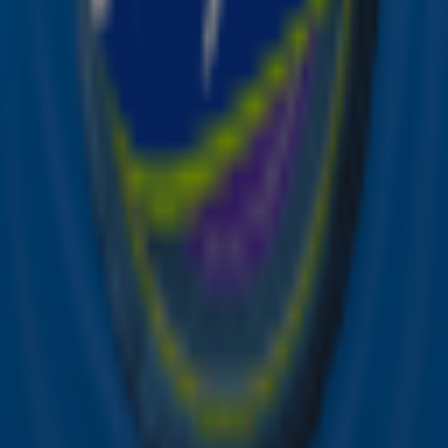
Ontvang onze nieuwsbrief
Meld je aan voor de nieuwsbrief van Sky Radio en blijf op
de hoogte van alle leuke winacties en het laatste nieuws
over je favoriete Sky-artiesten.
Aanmelden
Meld je aan voor onze wekelijkse nieuwsbrief met daarin
het laatste nieuws en aanbiedingen die wijzelf of in
samenwerking met onze partners organiseren. Je kunt je
op ieder moment afmelden. Zie voor meer informatie de
privacyverklaring
.
Snel naar
Online radio luisteren naar Sky Radio
Alle Sky zenders
Hitlijsten
Acties
Sky Radio-app
Sky Radio FM-frequenties per regio
Over Sky Radio
Contact