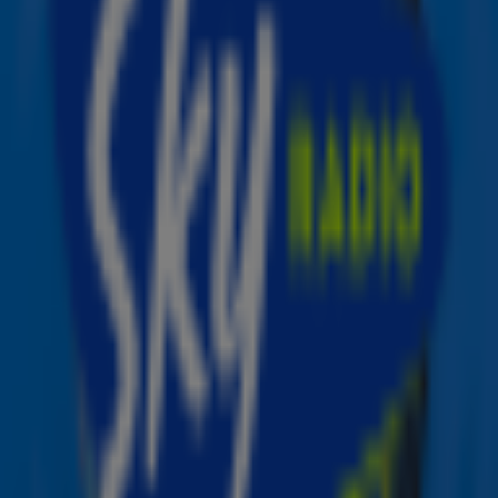
de zomer! Ze mocht als eerste met haar sleutel een
poging wagen om de auto starten en het was meteen
raak. Benieuwd naar Trudy's reactie? De foto's en video
van de finale vind je hier binnenkort online.
De finale
Onder leiding van presentatrice Airen Mylene namen 18
finalisten het in een spannende finale tegen elkaar op.
Iedere kandidaat kreeg een sleutel van de notaris,
waarna hij of zij mocht proberen de auto te starten.
Luisteraar Trudy kreeg de luxe cabrio al met de eerste
sleutel gestart!
Cabrio actie
Van 1 tot en met 19 juni 2022 maakten Sky Radio-
luisteraars iedere dag kans op een plek in de cabrio-
finale door het codewoord van de dag in te sturen via de
gratis Sky-app of via SkyRadio.nl.