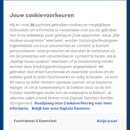
Jouw cookievoorkeuren
Wij en onze
28
partners gebruiken cookies en vergelijkbare
technieken om informatie te verzamelen over jou als gebruiker
van onze website(s), jouw gedrag en jouw apparaten. Als je „Alle
cookies accepteren” selecteert, worden trackingtechnologieën
Home
Kerst
Nieuws
Radio luisteren
Hitlijsten
Acties
ingeschakeld om onze advertenties en content te kunnen
Volg Sky Radio
personaliseren, onze producten en diensten te verbeteren en
om de prestaties van advertenties en content te meten. Als je
„Huidige keuze opslaan” selecteert of je toestemming intrekt,
worden deze trackingtechnologieën uitgeschakeld. We
Zoeken
gebruiken dan enkel functionele en essentiële cookies om de
website goed te laten functioneren en veilig te houden. Je kunt
dit menu op ieder moment opnieuw openen om je keuzes te
wijzigen of om je toestemming in te trekken door op de link
Home
Radio luisteren
Acties
Alle zenders
Summer Top 101
Cookie-instellingen onder aan de webpagina te klikken. Je
selecties zullen overal binnen onze Digitale Diensten worden
doorgevoerd.
Raadpleeg onze Cookieverklaring voor meer
informatie.
Bekijk hier onze Digitale Diensten.
Altijd actief
Functioneel & Essentieel