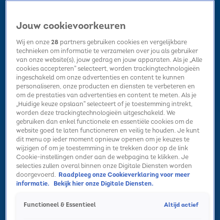
Jouw cookievoorkeuren
Wij en onze
28
partners gebruiken cookies en vergelijkbare
technieken om informatie te verzamelen over jou als gebruiker
van onze website(s), jouw gedrag en jouw apparaten. Als je „Alle
cookies accepteren” selecteert, worden trackingtechnologieën
Home
Kerst
Nieuws
Radio luisteren
Hitlijsten
Acties
ingeschakeld om onze advertenties en content te kunnen
Volg Sky Radio
personaliseren, onze producten en diensten te verbeteren en
om de prestaties van advertenties en content te meten. Als je
„Huidige keuze opslaan” selecteert of je toestemming intrekt,
worden deze trackingtechnologieën uitgeschakeld. We
Zoeken
gebruiken dan enkel functionele en essentiële cookies om de
website goed te laten functioneren en veilig te houden. Je kunt
dit menu op ieder moment opnieuw openen om je keuzes te
wijzigen of om je toestemming in te trekken door op de link
Home
Radio luisteren
Acties
Alle zenders
Summer Top 101
Cookie-instellingen onder aan de webpagina te klikken. Je
selecties zullen overal binnen onze Digitale Diensten worden
doorgevoerd.
Raadpleeg onze Cookieverklaring voor meer
informatie.
Bekijk hier onze Digitale Diensten.
Altijd actief
Functioneel & Essentieel