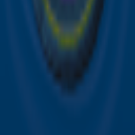
Snel naar
Online radio luisteren naar Sky Radio
Alle Sky zenders
Hitlijsten
Acties
Sky Radio-app
Sky Radio FM-frequenties per regio
Over Sky Radio
Contact
Voorwaarden
Privacyverklaring
Gebruiksvoorwaarden
Toegankelijkheid
Cookieverklaring
Digitale diensten
Cookie instellingen
Adverteren
Vacatures
Publieksservice