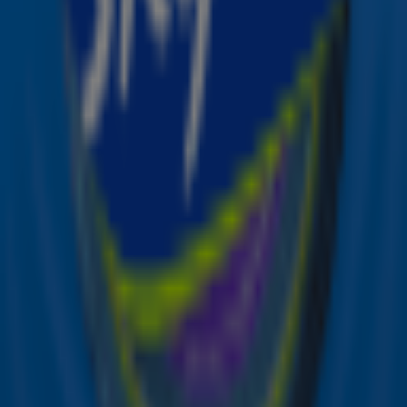
Carpenter scoorde een grote hit met haar nummer
Espresso. Verder had ze succes met nummers als Please
Please Please en Feather.
De kaartverkoop start op vrijdag 26 juli 2024 om 10:00
uur. Meer info over dit concert vind je op:
mojo.nl/sabrinacarpenter
.
Bron: ANP
Ontvang onze nieuwsbrief
Meld je aan voor de nieuwsbrief van Sky Radio en blijf op
de hoogte van alle leuke winacties en het laatste nieuws
over je favoriete Sky-artiesten.
Aanmelden
Meld je aan voor onze wekelijkse nieuwsbrief met daarin
het laatste nieuws en aanbiedingen die wijzelf of in
samenwerking met onze partners organiseren. Je kunt je
op ieder moment afmelden. Zie voor meer informatie de
privacyverklaring
.