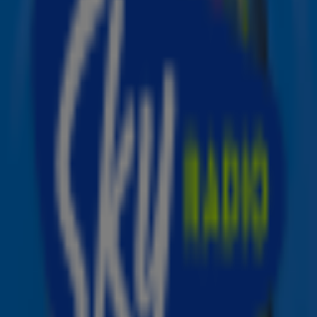
kaartverkoop voor het concert start op vrijdag 26 juli
om 10.00 uur.
Short n' Sweet Tour
De 25-jarige Carpenter reist vanaf september met haar
Short n' Sweet Tour door Noord-Amerika, Europa en het
Verenigd Koninkrijk. De concerten staan in het teken van
haar gelijknamige album Short n' Sweet, dat op 23
augustus uitkomt.
Voorprogramma
De afgelopen maanden was Carpenter nog druk met
haar optreden in het voorprogramma van Taylor Swift.
Amsterdam zag ze tijdens de tournee van Swift begin
deze maand echter niet: toen verzorgde Paramore het
voorprogramma.
Espresso