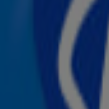
bevallen in Los Angeles. Ook de naam van het kindje is ni
het met een R begint. Rihanna en A$AP Rocky zijn in mei
Athelston Mayers. De naam van dit kindje is pas enkele
Iconische bekendmaking
Rihanna maakte haar zwangerschap tijdens een optreden
bekend. Tijdens het optreden had de zangeres een knalrod
Fans speculeerden toen massaal of dit een zwangerschapsb
is Rihanna de eerste zwangere vrouw ooit in de halftime-
Bekijk hieronder de prachtige zwangerschap van de artie