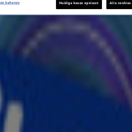
en beheren
Huidige keuze opslaan
Alle cookies
allen van tweede kindje!
n het geheim bevallen van haar tweede kindje,
 maar de geruchten gaan dat ze op 3 augustus is