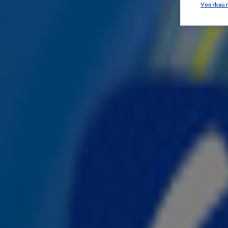
Voorkeur
Rihanna is in het geheim bev
NIEUWS
22 aug 2023, 06:51
Baby nieuws! Rihanna is volgens TMZ eerder deze maand i
een jongetje, met A$AP Rocky.
Het was niet bekend wanneer de artiest uitgerekend was,