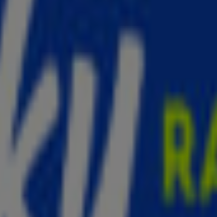
et bekend, maar er wordt niet uitgesloten dat
 2022 voor het eerst ouders geworden van RZA
 maanden geleden bekend geworden.
 bij de
Super Bowl
eerder dit jaar in februari
e jumpsuit aan die bij haar buik deels open was.
uikje is... en dat klopte! Door deze onthulling
show.
st: