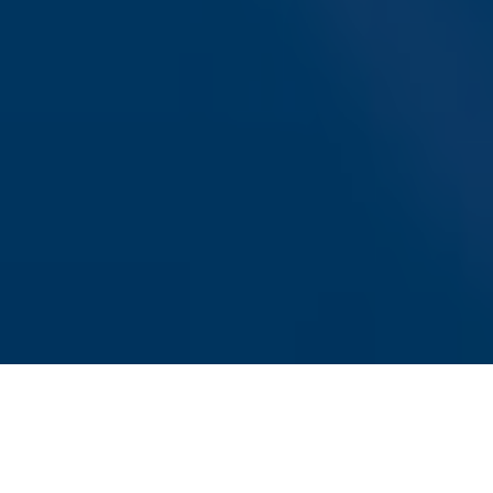
Sky Radio-app
Sky Radio FM-frequenties per regio
Over Sky Radio
Contact
Voorwaarden
Privacyverklaring
Gebruiksvoorwaarden
Toegankelijkheid
Cookieverklaring
Digitale diensten
Cookie instellingen
Adverteren
Vacatures
Publieksservice
Download de Sky Radio App
Volg Sky Radio
©
2026 Talpa Network. Alle rechten voorbehouden. Geen 
Sky Radio
Nu Live