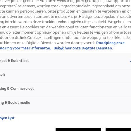
 over jou als gebruiker van onze website(s), jouw gedrag en jouw apparaten. 
cepteren” selecteert, worden trackingtechnologieën ingeschakeld om onze
 te kunnen personaliseren, onze producten en diensten te verbeteren en o
 van advertenties en content te meten. Als je „Huidige keuze opslaan” selecte
g intrekt, worden deze trackingtechnologieën uitgeschakeld. We gebruiken
e en essentiële cookies om de website goed te laten functioneren en veilig t
enu op ieder moment opnieuw openen om je keuzes te wijzigen of om je toe
 door op de link Cookie-instellingen onder aan de webpagina te klikken. Je 
ral binnen onze Digitale Diensten worden doorgevoerd.
Raadpleeg onze
laring voor meer informatie.
Bekijk hier onze Digitale Diensten.
eel & Essentieel
sch
sing & Commercieel
ng & Social media
jen lijst