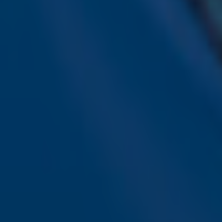
Ontvang onze nieuwsbrief
Meld je aan voor de nieuwsbrief van Sky Radio en blijf op 
Aanmelden
Meld je aan voor onze wekelijkse nieuwsbrief met daarin 
ieder moment afmelden. Zie voor meer informatie de
pri
Snel naar
Online radio luisteren naar Sky Radio
Alle Sky zenders
Hitlijsten
Acties