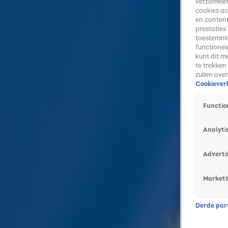
verzamelen
cookies ac
en content
prestaties
toestemmin
functionel
kunt dit m
te trekken
zullen ove
Cookieverk
Function
Analyti
Adverti
Marketi
Derde parti