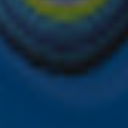
de hoogte van alle leuke winacties en het laatste nieuws o
het laatste nieuws en aanbiedingen die wijzelf of in same
vacyverklaring
.