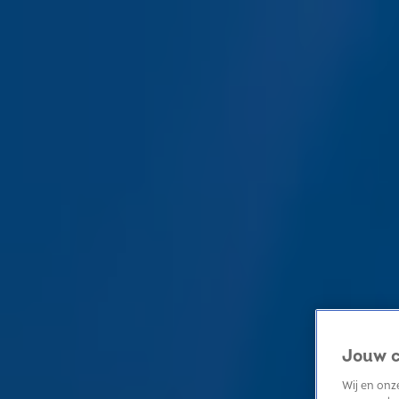
Home
Kerst
Nieuws
Radio luisteren
Hitlijsten
Acties
Volg Sky Radio
Zoeken
Home
Radio luisteren
Acties
Alle zenders
Summer Top 101
Jouw c
Wij en on