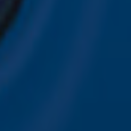
ver je favoriete Sky-artiesten.
nwerking met onze partners organiseren. Je kunt je op