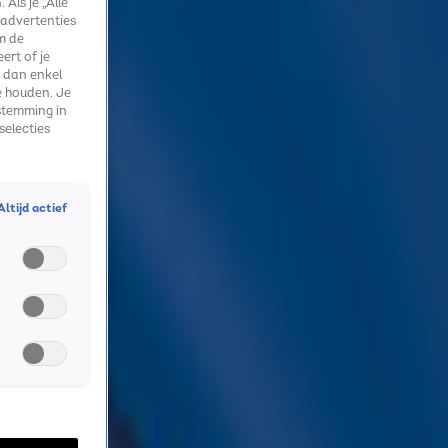
Als je „Alle
 advertenties
m de
ert of je
 dan enkel
e houden. Je
stemming in
selecties
Altijd actief