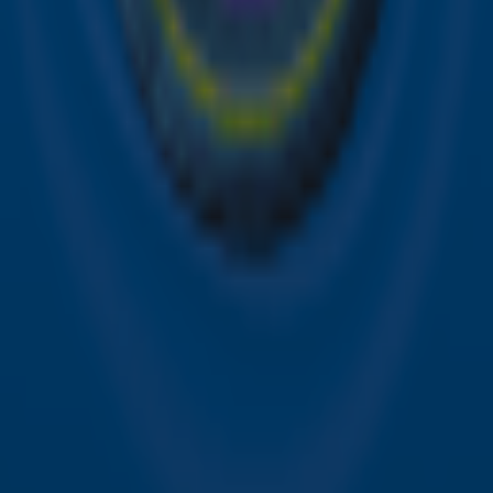
Sky Radio FM-frequenties per regio
Over Sky Radio
Contact
Voorwaarden
Privacyverklaring
Gebruiksvoorwaarden
Toegankelijkheid
Cookieverklaring
Digitale diensten
Cookie instellingen
Adverteren
Vacatures
Publieksservice
Download de Sky Radio App
Volg Sky Radio
©
2026 Talpa Network. Alle rechten voorbehouden. Geen
tekst- en datamining.
Sky Radio
Nu Live