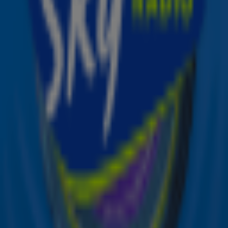
nog bij welke zomer deze zomerplaten precies horen?
Test het hier!
Ontvang onze nieuwsbrief
Meld je aan voor de nieuwsbrief van Sky Radio en blijf op
de hoogte van alle leuke winacties en het laatste nieuws
over je favoriete Sky-artiesten.
Aanmelden
Meld je aan voor onze wekelijkse nieuwsbrief met daarin
het laatste nieuws en aanbiedingen die wijzelf of in
samenwerking met onze partners organiseren. Je kunt je
op ieder moment afmelden. Zie voor meer informatie de
privacyverklaring
.
Snel naar
Online radio luisteren naar Sky Radio
Alle Sky zenders
Hitlijsten
Acties
Sky Radio-app