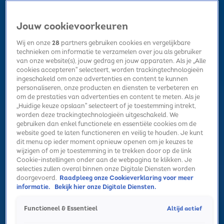
Jouw cookievoorkeuren
Wij en onze
28
partners gebruiken cookies en vergelijkbare
technieken om informatie te verzamelen over jou als gebruiker
van onze website(s), jouw gedrag en jouw apparaten. Als je „Alle
cookies accepteren” selecteert, worden trackingtechnologieën
Home
Kerst
Nieuws
Radio luisteren
Hitlijsten
Acties
ingeschakeld om onze advertenties en content te kunnen
Volg Sky Radio
personaliseren, onze producten en diensten te verbeteren en
om de prestaties van advertenties en content te meten. Als je
„Huidige keuze opslaan” selecteert of je toestemming intrekt,
worden deze trackingtechnologieën uitgeschakeld. We
Zoeken
gebruiken dan enkel functionele en essentiële cookies om de
website goed te laten functioneren en veilig te houden. Je kunt
dit menu op ieder moment opnieuw openen om je keuzes te
wijzigen of om je toestemming in te trekken door op de link
Home
Radio luisteren
Acties
Alle zenders
Summer Top 101
Cookie-instellingen onder aan de webpagina te klikken. Je
selecties zullen overal binnen onze Digitale Diensten worden
doorgevoerd.
Raadpleeg onze Cookieverklaring voor meer
informatie.
Bekijk hier onze Digitale Diensten.
Altijd actief
Functioneel & Essentieel