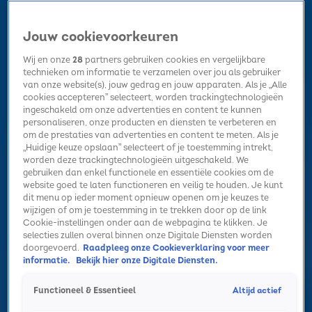
Jouw cookievoorkeuren
Wij en onze
28
partners gebruiken cookies en vergelijkbare
technieken om informatie te verzamelen over jou als gebruiker
van onze website(s), jouw gedrag en jouw apparaten. Als je „Alle
cookies accepteren” selecteert, worden trackingtechnologieën
Home
Kerst
Nieuws
Radio luisteren
Hitlijsten
Acties
ingeschakeld om onze advertenties en content te kunnen
Volg Sky Radio
personaliseren, onze producten en diensten te verbeteren en
om de prestaties van advertenties en content te meten. Als je
„Huidige keuze opslaan” selecteert of je toestemming intrekt,
worden deze trackingtechnologieën uitgeschakeld. We
Zoeken
gebruiken dan enkel functionele en essentiële cookies om de
website goed te laten functioneren en veilig te houden. Je kunt
dit menu op ieder moment opnieuw openen om je keuzes te
wijzigen of om je toestemming in te trekken door op de link
Home
Radio luisteren
Acties
Alle zenders
Summer Top 101
Cookie-instellingen onder aan de webpagina te klikken. Je
selecties zullen overal binnen onze Digitale Diensten worden
doorgevoerd.
Raadpleeg onze Cookieverklaring voor meer
informatie.
Bekijk hier onze Digitale Diensten.
Altijd actief
Functioneel & Essentieel