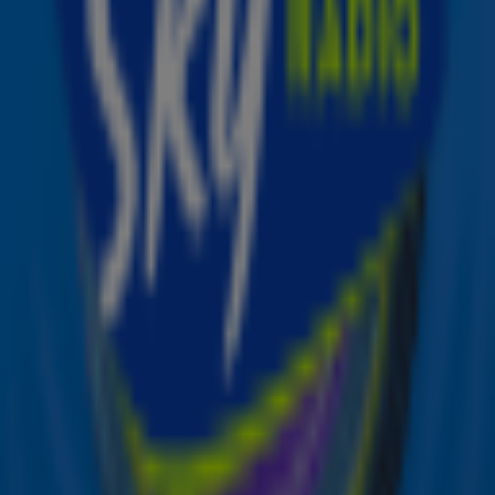
uitzendt. De hitlijst van de non-stop muziekzender bevat
de beste lovesongs van internationale artiesten,
waaronder Ed Sheeran en P!NK, én nationale artiesten,
zoals Davina Michelle en Nielson. De Valentijn Top 101 is
vandaag van 09.00 uur tot 17.00 uur te horen bij Sky
Radio.
Ontvang onze nieuwsbrief
Meld je aan voor de nieuwsbrief van Sky Radio en blijf op
de hoogte van alle leuke winacties en het laatste nieuws
over je favoriete Sky-artiesten.
Aanmelden
Meld je aan voor onze wekelijkse nieuwsbrief met daarin
het laatste nieuws en aanbiedingen die wijzelf of in
samenwerking met onze partners organiseren. Je kunt je
op ieder moment afmelden. Zie voor meer informatie de
privacyverklaring
.
Snel naar
Online radio luisteren naar Sky Radio