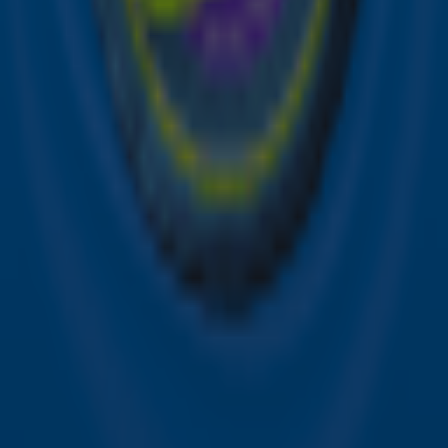
Alle Sky zenders
Hitlijsten
Acties
Sky Radio-app
Sky Radio FM-frequenties per regio
Over Sky Radio
Contact
Voorwaarden
Privacyverklaring
Gebruiksvoorwaarden
Toegankelijkheid
Cookieverklaring
Digitale diensten
Cookie instellingen
Adverteren
Vacatures
Publieksservice
Download de Sky Radio App
Volg Sky Radio