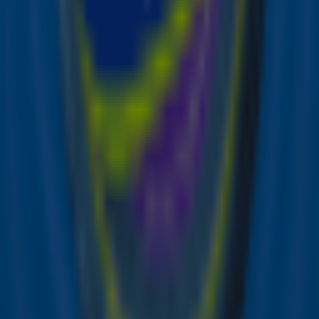
onderdak.
Doneren kan via Giro555 , IBAN NL08INGB0000000555
onder vermelding van ‘aardbeving’, zie ook de website
Giro555.nl
.
Giro555 is ook nog geopend voor het conflict in
Oekraïne. Mensen kunnen daarvoor blijven doneren, als
zij daarbij vermelden dat hun bijdrage voor Oekraïne
bestemd is.
De samenwerkende hulporganisaties achter
Giro555:
De samenwerkende hulporganisaties bestaan uit
Stichting Vluchteling, Cordaid, CARE Nederland, Kerk in
Actie, Oxfam Novib, Save the Children, UNICEF
Nederland, Nederlandse Rode Kruis, Plan International,
Terre des Hommes en World Vision. Zij vragen heel
Nederland zich aan te sluiten om geld in te zamelen voor