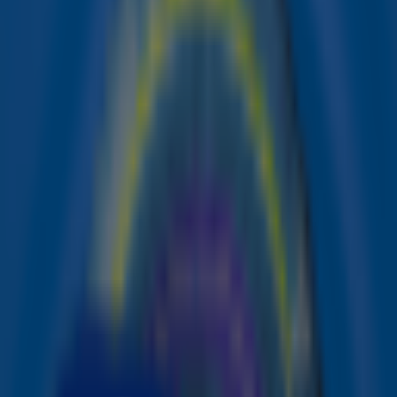
doen de gehele dag verslag van de actie.
Vanuit het actiecentrum van Giro555 in Beeld & Geluid in
Hilversum doen zij gedurende de dag in bestaande live
programma’s van NPO, RTL en SBS6 verslag van de
actie. Daarnaast wordt in de avond vanaf 20.30 uur een
gezamenlijk televisieprogramma van de NPO, RTL en
TalpaNetwork uitgezonden op NPO1, gepresenteerd door
presentatoren van de drie omroepen. Radiozender NPO
FunX is de gehele dag de nationale actiezender en geeft
’s ochtends om 5.55 uur de aftrap. Ook DPG Media sluit
zich 15 februari aan bij de actiedag.
Actiedag
De radiozenders Sky Radio, Radio 10, Radio Veronica,
Qmusic, Radio 538, en de NPO radiozenders
ondersteunen eveneens de actiedag. De commerciële en
publieke radiozenders besteden redactioneel en in hun
nieuwsuitzendingen aandacht aan de actiedag. Ook zijn