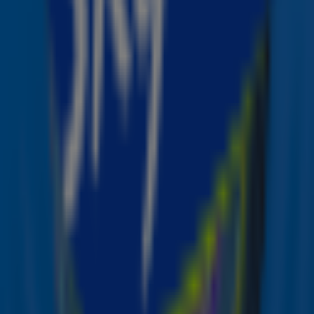
Collectebus
De Giro555 Collectebus staat woensdag op de Haagse
Markt in Den Haag. Fondsenwervers van de
samenwerkende hulporganisaties steunen een actie van
ondernemer Atalay Celenk om geld in te zamelen voor
Giro555.
Aardbevingen Syrië en Turkije
Maandag werd het grensgebied van Syrië en Turkije
getroffen door zware aardbevingen.
Reddingswerkzaamheden zijn nog in volle gang. Inmiddels
zijn meer dan 30.000 dodelijke slachtoffers geteld. Vele
duizenden mensen raakten gewond en
honderdduizenden mensen hebben dringend behoefte
aan hulp. De hulporganisaties achter Giro555 zijn zelf of
via lokale partners in het gebied aanwezig. Zij bieden
directe noodhulp, zoals medische zorg, eten en