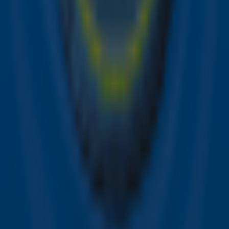
hulp aan slachtoffers. Want samen redden we meer
levens.
Meer informatie.
Doneer nu!
Ontvang onze nieuwsbrief
Meld je aan voor de nieuwsbrief van Sky Radio en blijf op
de hoogte van alle leuke winacties en het laatste nieuws
over je favoriete Sky-artiesten.
Aanmelden
Meld je aan voor onze wekelijkse nieuwsbrief met daarin
het laatste nieuws en aanbiedingen die wijzelf of in
samenwerking met onze partners organiseren. Je kunt je
op ieder moment afmelden. Zie voor meer informatie de
privacyverklaring
.
Snel naar
Online radio luisteren naar Sky Radio