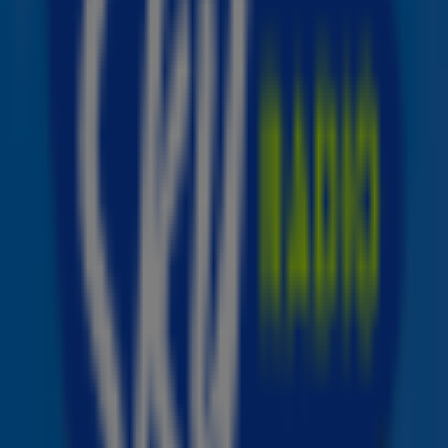
bekende Nederlanders uitgezonden met een oproep om
te doneren. In de avond wordt een gezamenlijk
programma van NPO, RTL en SBS6 uitgezonden op NPO 1:
Help slachtoffers aardbeving
. Om tien over 10 schakelen
alle drie de zenders tegelijkertijd naar het gezamenlijke
programma voor de eindstand van de dag. Giro555 blijft
daarna nog open voor giften.
Social Media
Ook via social media wordt uitgebreid verslag gedaan
van de actie. Zo worden er samen met grote TikTok
creators diverse livesessies georganiseerd op het TikTok
account van Giro555, dat ook gelinkt is met de accounts
van de creators zelf. De televisie uitzending zal ook
integraal op het Giro555 TikTok account te volgen zijn.
Op een aantal momenten zal TikTok creator Amber
Dokter live vanuit Beeld & Geluid extra context en kijkjes
achter de schermen geven van de uitzending.