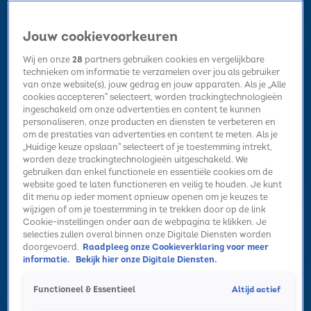
Jouw cookievoorkeuren
Wij en onze
28
partners gebruiken cookies en vergelijkbare
technieken om informatie te verzamelen over jou als gebruiker
van onze website(s), jouw gedrag en jouw apparaten. Als je „Alle
cookies accepteren” selecteert, worden trackingtechnologieën
Home
Kerst
Nieuws
Radio luisteren
Hitlijsten
Acties
ingeschakeld om onze advertenties en content te kunnen
Volg Sky Radio
personaliseren, onze producten en diensten te verbeteren en
om de prestaties van advertenties en content te meten. Als je
„Huidige keuze opslaan” selecteert of je toestemming intrekt,
worden deze trackingtechnologieën uitgeschakeld. We
Zoeken
gebruiken dan enkel functionele en essentiële cookies om de
website goed te laten functioneren en veilig te houden. Je kunt
dit menu op ieder moment opnieuw openen om je keuzes te
wijzigen of om je toestemming in te trekken door op de link
Home
Radio luisteren
Acties
Alle zenders
Summer Top 101
Cookie-instellingen onder aan de webpagina te klikken. Je
selecties zullen overal binnen onze Digitale Diensten worden
doorgevoerd.
Raadpleeg onze Cookieverklaring voor meer
informatie.
Bekijk hier onze Digitale Diensten.
Altijd actief
Functioneel & Essentieel