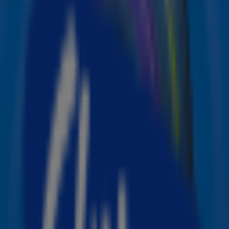
de dj’s van de verschillende zenders onderdeel van het
belpanel en worden speciale radiospotsuitgezonden.
Belpanel
Vanaf 5.55 uur tot 23.00 uur ’s avonds is het belpanel
bereikbaar op telefoonnummer 0800-11 12. In call centra
in Utrecht, Den Haag en Nieuwegein zijn in de avond 555
vrijwilligers aan de slag. In Hilversum nemen meer dan
170 bekende Nederlanders de telefoon op en zijn actief in
het social mediapanel. Ook mensen uit de Turkse en
Syrische gemeenschap en religieuze leiders nemen plaats
achter de telefoon.
Actiejournaal
NPO 1 zendt gedurende de woensdag speciale
actiejournaals uit. Live radio- en televisieprogramma’s
schakelen de hele dag naar het actiecentrum voor het
verloop van de actie. Ook worden nieuwe spotjes met