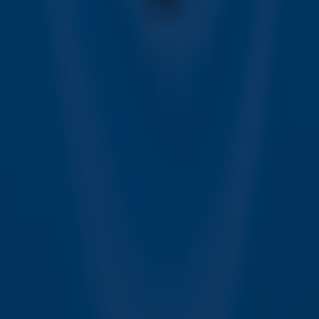
Alle Sky zenders
Hitlijsten
Acties
Sky Radio-app
Sky Radio FM-frequenties per regio
Over Sky Radio
Contact
Voorwaarden
Privacyverklaring
Gebruiksvoorwaarden
Toegankelijkheid
Cookieverklaring
Digitale diensten
Cookie instellingen
Adverteren
Vacatures
Publieksservice
Download de Sky Radio App
Volg Sky Radio