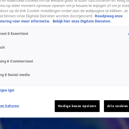
e en essentiële cookies om de website goed te laten functioneren en veilig t
enu op ieder moment opnieuw openen om je keuzes te wijzigen of om je toe
 door op de link Cookie-instellingen onder aan de webpagina te klikken. Je 
ral binnen onze Digitale Diensten worden doorgevoerd.
Raadpleeg onze
laring voor meer informatie.
Bekijk hier onze Digitale Diensten.
eel & Essentieel
sch
sing & Commercieel
ng & Social media
jen lijst
en beheren
Huidige keuze opslaan
Alle cookies