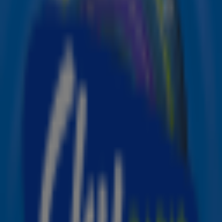
Christmas’ van Wham! verkozen tot de nummer 1
kersthit in de Sky Radio Christmas Top 50. Wham geeft
Mariah Carey hiermee opnieuw het nakijken: de
zangeres stond met ‘All I Want For Christmas’ in 2019
nog op nummer 1, maar siert sindsdien de eervolle
tweede plek. Op nummer 3 staat wederom genoteerd
‘Driving Home For Christmas’ van Chris Rea. De Sky
Radio Christmas Top 50 is vandaag te horen van 14:00
uur tot 18:00 uur op Sky Radio The Christmas Station.
Met een top 3 identiek aan vorig jaar, bewijst de Sky-
luisteraar zich trouw aan haar klassiekers. Toch is er
naast de welbekende kerst coryfeeën ook ruimte voor
nieuwkomers in de lijst, zoals van eigen bodem Nielson
met zijn ‘Kerstcadeau’ op nummer 41. Mariah Carey
bewijst zichzelf als de koningin van het kerstlied: met ‘All I
Want For Christmas’ (2), ‘Santa Claus Is Coming To Town’
(15) en ‘Christmas (Baby Please Come Home’ (30) noteert
zij 3 nummers van de 50.