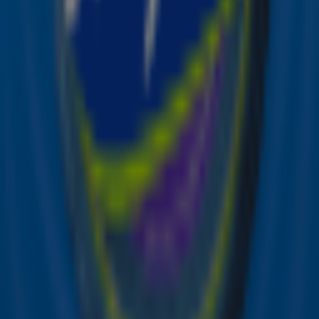
De Sky Radio Christmas Top 50 is vandaag van 14:00 uur
tot 18:00 uur te horen. De complete lijst wordt herhaald
op 23 december 12:00 uur tot 16:00 uur, op 25 december
14:00 uur tot 17:00 uur en op 26 december van 17:00 uur
tot 20:00 uur.
Sky Radio The Christmas Station
Sky Radio is op 28 november omgedoopt tot Sky Radio
The Christmas Station. Luisteraars kunnen sindsdien
weer genieten van non-stop de beste kersthits. Sky
Radio The Christmas Station is ook te beluisteren
via
skyradio.nl
,
JUKE
, DAB+ en de gratis Sky-app.
Ontvang onze nieuwsbrief
Meld je aan voor de nieuwsbrief van Sky Radio en blijf op
de hoogte van alle leuke winacties en het laatste nieuws
over je favoriete Sky-artiesten.
Aanmelden
Meld je aan voor onze wekelijkse nieuwsbrief met daarin