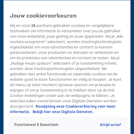
Jouw cookievoorkeuren
Wij en onze
28
partners gebruiken cookies en vergelijkbare
technieken om informatie te verzamelen over jou als gebruiker
van onze website(s), jouw gedrag en jouw apparaten. Als je „Alle
cookies accepteren” selecteert, worden trackingtechnologieën
Home
Kerst
Nieuws
Radio luisteren
Hitlijsten
Acties
ingeschakeld om onze advertenties en content te kunnen
Volg Sky Radio
personaliseren, onze producten en diensten te verbeteren en
om de prestaties van advertenties en content te meten. Als je
„Huidige keuze opslaan” selecteert of je toestemming intrekt,
worden deze trackingtechnologieën uitgeschakeld. We
Zoeken
gebruiken dan enkel functionele en essentiële cookies om de
website goed te laten functioneren en veilig te houden. Je kunt
dit menu op ieder moment opnieuw openen om je keuzes te
wijzigen of om je toestemming in te trekken door op de link
Home
Radio luisteren
Acties
Alle zenders
Summer Top 101
Cookie-instellingen onder aan de webpagina te klikken. Je
selecties zullen overal binnen onze Digitale Diensten worden
doorgevoerd.
Raadpleeg onze Cookieverklaring voor meer
informatie.
Bekijk hier onze Digitale Diensten.
Altijd actief
Functioneel & Essentieel