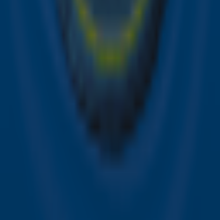
het laatste nieuws en aanbiedingen die wijzelf of in
samenwerking met onze partners organiseren. Je kunt je
op ieder moment afmelden. Zie voor meer informatie de
privacyverklaring
.
Snel naar
Online radio luisteren naar Sky Radio
Alle Sky zenders
Hitlijsten
Acties
Sky Radio-app
Sky Radio FM-frequenties per regio
Over Sky Radio
Contact
Voorwaarden
Privacyverklaring
Gebruiksvoorwaarden
Toegankelijkheid
Cookieverklaring
Digitale diensten