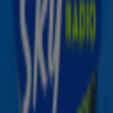
Top 5
1. ‘Last Christmas’ – Wham!
2. ‘All I Want For Christmas’ – Mariah Carey
3. ‘Driving Home For Christmas’ – Chris Rea
4. ‘Merry Christmas’ – Ed Sheeran & Elton John
5. ‘Do They Know It’s Christmas’ – Band Aid
Uunco Cerfontaine, Radio Director Sky Radio:
“Onze
luisteraar het ultieme kerstgevoel bezorgen: dat is waar
we op inzetten bij Sky Radio The Christmas Station. Met
de Sky Radio Christmas Top 50 is een mix samengesteld
van de 50 populairste kersthits ooit gemaakt.
Klassiekers en nieuwkomers, het zit er allemaal in en het
maakt deze lijst tot het perfecte kerstcadeau van Sky
aan de luisteraar.”