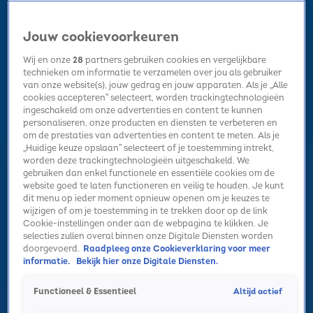
Jouw cookievoorkeuren
Wij en onze
28
partners gebruiken cookies en vergelijkbare
technieken om informatie te verzamelen over jou als gebruiker
van onze website(s), jouw gedrag en jouw apparaten. Als je „Alle
cookies accepteren” selecteert, worden trackingtechnologieën
Home
Kerst
Nieuws
Radio luisteren
Hitlijsten
Acties
ingeschakeld om onze advertenties en content te kunnen
Volg Sky Radio
personaliseren, onze producten en diensten te verbeteren en
om de prestaties van advertenties en content te meten. Als je
„Huidige keuze opslaan” selecteert of je toestemming intrekt,
worden deze trackingtechnologieën uitgeschakeld. We
Zoeken
gebruiken dan enkel functionele en essentiële cookies om de
website goed te laten functioneren en veilig te houden. Je kunt
dit menu op ieder moment opnieuw openen om je keuzes te
wijzigen of om je toestemming in te trekken door op de link
Home
Radio luisteren
Acties
Alle zenders
Summer Top 101
Cookie-instellingen onder aan de webpagina te klikken. Je
selecties zullen overal binnen onze Digitale Diensten worden
doorgevoerd.
Raadpleeg onze Cookieverklaring voor meer
informatie.
Bekijk hier onze Digitale Diensten.
Altijd actief
Functioneel & Essentieel