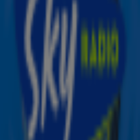
Kelsey koos de afbeelding met de winnende code en
bemachtigde daarmee de felbegeerde hoofdprijs: een
jaar gratis leven. Dankzij
Sky Radio
hoeft zij zich een jaar
lang geen zorgen meer te maken om vaste lasten. Het
non-stop muziekstation betaalt heel 2020 haar huur of
hypotheek, boodschappen, benzine én een vakantie.
Kelsey Hendriks:
“Het is geweldig, net of ik droom. Ik heb
vorig jaar het roer omgegooid en ben van
dierenartsassistente naar zelfstandig ondernemer
geswitcht dus deze prijs komt heel goed terecht."
De afgelopen weken maakten luisteraars van Sky Radio
iedere dag kans op een finaleplaats door het codewoord
van de dag in te sturen via de gratis Sky Radio-app of
via de
website
. 26 deelnemers veroverden een plek in de
grote finale, die werd gepresenteerd door Dyantha
Brooks.
Ontvang onze nieuwsbrief