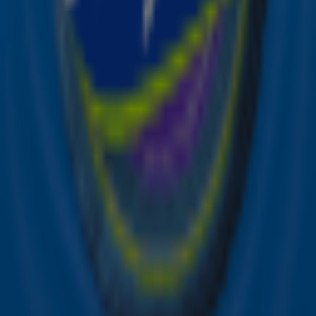
Meld je aan voor de nieuwsbrief van Sky Radio en blijf op
de hoogte van alle leuke winacties en het laatste nieuws
over je favoriete Sky-artiesten.
Aanmelden
Meld je aan voor onze wekelijkse nieuwsbrief met daarin
het laatste nieuws en aanbiedingen die wijzelf of in
samenwerking met onze partners organiseren. Je kunt je
op ieder moment afmelden. Zie voor meer informatie de
privacyverklaring
.
Snel naar
Online radio luisteren naar Sky Radio
Alle Sky zenders
Hitlijsten
Acties
Sky Radio-app
Sky Radio FM-frequenties per regio
Over Sky Radio
Contact
Voorwaarden