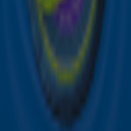
over je favoriete Sky-artiesten.
Aanmelden
Meld je aan voor onze wekelijkse nieuwsbrief met daarin
het laatste nieuws en aanbiedingen die wijzelf of in
samenwerking met onze partners organiseren. Je kunt je
op ieder moment afmelden. Zie voor meer informatie de
privacyverklaring
.
Snel naar
Online radio luisteren naar Sky Radio
Alle Sky zenders
Hitlijsten
Acties
Sky Radio-app
Sky Radio FM-frequenties per regio
Over Sky Radio
Contact
Voorwaarden
Privacyverklaring
Gebruiksvoorwaarden