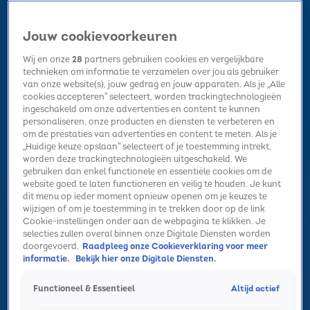
Jouw cookievoorkeuren
Wij en onze
28
partners gebruiken cookies en vergelijkbare
technieken om informatie te verzamelen over jou als gebruiker
van onze website(s), jouw gedrag en jouw apparaten. Als je „Alle
cookies accepteren” selecteert, worden trackingtechnologieën
Home
Kerst
Nieuws
Radio luisteren
Hitlijsten
Acties
ingeschakeld om onze advertenties en content te kunnen
Volg Sky Radio
personaliseren, onze producten en diensten te verbeteren en
om de prestaties van advertenties en content te meten. Als je
„Huidige keuze opslaan” selecteert of je toestemming intrekt,
worden deze trackingtechnologieën uitgeschakeld. We
Zoeken
gebruiken dan enkel functionele en essentiële cookies om de
website goed te laten functioneren en veilig te houden. Je kunt
dit menu op ieder moment opnieuw openen om je keuzes te
wijzigen of om je toestemming in te trekken door op de link
Home
Radio luisteren
Acties
Alle zenders
Summer Top 101
Cookie-instellingen onder aan de webpagina te klikken. Je
selecties zullen overal binnen onze Digitale Diensten worden
doorgevoerd.
Raadpleeg onze Cookieverklaring voor meer
informatie.
Bekijk hier onze Digitale Diensten.
Altijd actief
Functioneel & Essentieel