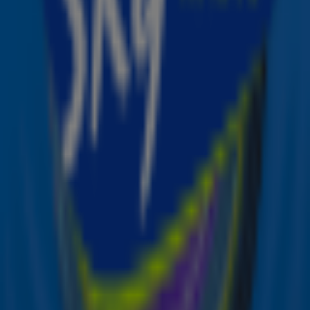
Centrum, Kluivert Dog Rescue Center en Villa Pardoes.
Christmas Tree For Charity
Sky Radio’s Christmas Tree
For Charity is een event van Sky Radio dat ieder jaar
vlak voor de feestdagen plaatsvindt om goede doelen
onder de aandacht te brengen. Bekende Nederlanders
nemen het, als ambassadeurs van een goed doel, tegen
elkaar op in een gezellige strijd om de best versierde
kerstboom te creëren. Hiervoor krijgen zij slechts 15
minuten. Alles wordt uit de kast getrokken om de
hoofdprijs, €50.000 zendtijd voor het goede doel bij Sky
Radio, in de wacht te slepen. Aan de vakkundige jury,
bestaande uit Maik de Boer en Anouk Smulders, de taak
om de best versierde boom, in stijl van het goede doel, te
kiezen. De presentatie van Christmas Tree For Charity
wordt verzorgd door Airen Mylene.
Ontvang onze nieuwsbrief
Meld je aan voor de nieuwsbrief van Sky Radio en blijf op
de hoogte van alle leuke winacties en het laatste nieuws