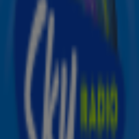
BN’ers om de best versierde kerstboom van 2019 tijdens
de 11e editie van Sky Radio’s goede doelen event
‘Christmas Tree For Charity’. Deelnemers die dit jaar in 15
minuten een indrukwekkende creatie proberen neer te
zetten zijn; Gordon, Nicolette van Dam, Bas Smit, Estelle
Cruijff, Najib Amhali, Tim Coronel, Thomas Berge, Albert
Verlinde, Tessa Sunniva van Tol, Faya Lourens, Koen
Kardashian, Rossana Kluivert, John Williams, Saar
Koningsberger, Rutger Vink, Rolf Sanchez, Emma
Heesters, Monique Smit, Frank Jansen en Rogier Smit.
De winnaar van ‘Christmas Tree For Charity’ krijgt van
het non-stop muziekstation, dat in de kerstperiode
wordt omgedoopt tot ‘The Christmas Station’, €50,000,-
aan uitzendtijd voor het eigen gekozen goede doel. Dit
jaar staan de volgende goede doelen centraal: Cruyff
Foundation, Kinderen van de Voedselbank, Kika,
Aidsfonds, Ouderenfonds, Stichting van het Kind,
Hulphond Nederland, Het Vergeten Kind, Prinses Máxima