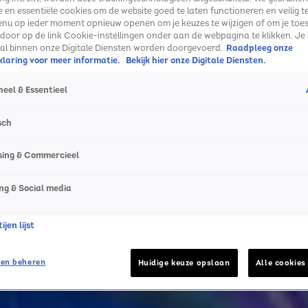
e en essentiële cookies om de website goed te laten functioneren en veilig t
enu op ieder moment opnieuw openen om je keuzes te wijzigen of om je toe
 door op de link Cookie-instellingen onder aan de webpagina te klikken. Je 
ral binnen onze Digitale Diensten worden doorgevoerd.
Raadpleeg onze
laring voor meer informatie.
Bekijk hier onze Digitale Diensten.
eel & Essentieel
sch
sing & Commercieel
ng & Social media
jen lijst
en beheren
Huidige keuze opslaan
Alle cookies