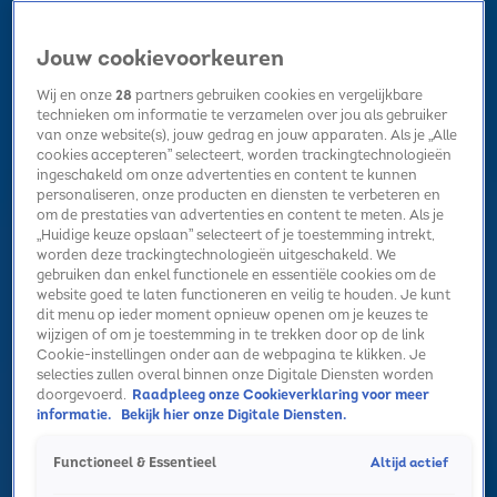
Jouw cookievoorkeuren
Wij en onze
28
partners gebruiken cookies en vergelijkbare
technieken om informatie te verzamelen over jou als gebruiker
van onze website(s), jouw gedrag en jouw apparaten. Als je „Alle
cookies accepteren” selecteert, worden trackingtechnologieën
Home
Kerst
Nieuws
Radio luisteren
Hitlijsten
Acties
ingeschakeld om onze advertenties en content te kunnen
Volg Sky Radio
personaliseren, onze producten en diensten te verbeteren en
om de prestaties van advertenties en content te meten. Als je
„Huidige keuze opslaan” selecteert of je toestemming intrekt,
worden deze trackingtechnologieën uitgeschakeld. We
Zoeken
gebruiken dan enkel functionele en essentiële cookies om de
website goed te laten functioneren en veilig te houden. Je kunt
dit menu op ieder moment opnieuw openen om je keuzes te
wijzigen of om je toestemming in te trekken door op de link
Home
Radio luisteren
Acties
Alle zenders
Summer Top 101
Cookie-instellingen onder aan de webpagina te klikken. Je
selecties zullen overal binnen onze Digitale Diensten worden
doorgevoerd.
Raadpleeg onze Cookieverklaring voor meer
informatie.
Bekijk hier onze Digitale Diensten.
Altijd actief
Functioneel & Essentieel