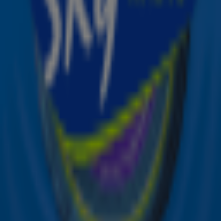
de hoogte van alle leuke winacties en het laatste nieuws
over je favoriete Sky-artiesten.
Aanmelden
Meld je aan voor onze wekelijkse nieuwsbrief met daarin
het laatste nieuws en aanbiedingen die wijzelf of in
samenwerking met onze partners organiseren. Je kunt je
op ieder moment afmelden. Zie voor meer informatie de
privacyverklaring
.
Snel naar
Online radio luisteren naar Sky Radio
Alle Sky zenders
Hitlijsten
Acties
Sky Radio-app
Sky Radio FM-frequenties per regio
Over Sky Radio
Contact
Voorwaarden