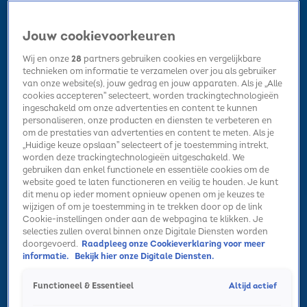
Jouw cookievoorkeuren
Wij en onze
28
partners gebruiken cookies en vergelijkbare
technieken om informatie te verzamelen over jou als gebruiker
van onze website(s), jouw gedrag en jouw apparaten. Als je „Alle
cookies accepteren” selecteert, worden trackingtechnologieën
Home
Kerst
Nieuws
Radio luisteren
Hitlijsten
Acties
ingeschakeld om onze advertenties en content te kunnen
Volg Sky Radio
personaliseren, onze producten en diensten te verbeteren en
om de prestaties van advertenties en content te meten. Als je
„Huidige keuze opslaan” selecteert of je toestemming intrekt,
worden deze trackingtechnologieën uitgeschakeld. We
Zoeken
gebruiken dan enkel functionele en essentiële cookies om de
website goed te laten functioneren en veilig te houden. Je kunt
dit menu op ieder moment opnieuw openen om je keuzes te
wijzigen of om je toestemming in te trekken door op de link
Home
Radio luisteren
Acties
Alle zenders
Summer Top 101
Cookie-instellingen onder aan de webpagina te klikken. Je
selecties zullen overal binnen onze Digitale Diensten worden
doorgevoerd.
Raadpleeg onze Cookieverklaring voor meer
informatie.
Bekijk hier onze Digitale Diensten.
Altijd actief
Functioneel & Essentieel