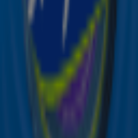
achterna en steunt me overal in. Nu is het mijn beurt om
hem te ondersteunen”, zei de zangeres destijds.
Wil je 'Cover Me In Sunshine' vaker horen? Luister
dan naar Sky Radio!
Zender laden...
Foto:
Instagram P!nk
Lees ook
P!nk neemt time-out van muziekcarrière
Ontvang onze nieuwsbrief
Meld je aan voor de nieuwsbrief van Sky Radio en blijf op
de hoogte van alle leuke winacties en het laatste nieuws
over je favoriete Sky-artiesten.