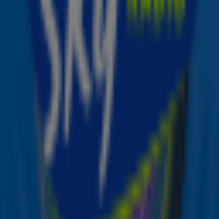
Fans die nog nooit naar een concert van hun idool zijn
geweest, geven dan ook als voornaamste reden (23%)
dat ze het te duur vinden. Sky Radio speelt hier graag op
in met Superstar Cash, een spel waarbij luisteraars
iedere werkdag drie keer kans maken op €1.000,-.
Hiermee is een concertkaartje voor iedereen binnen
handbereik.
Superstar Cash
Vanaf vandaag staat
Sky Radio
tot eind
oktober in het teken van Superstar Cash, een spel
waarbij luisteraars van maandag tot en met vrijdag drie
keer per dag kans maken op €1.000,-. Iedere werkdag
staat er een Superstar centraal, zoals Ed Sheeran, P!nk
of Shawn Mendes. Als luisteraars tussen 09.00-10.00,
10.00-11.00 en 13.00-14.00 uur een hit van deze artiest
horen, maken zij direct kans op €1.000,- door in de Sky-
app op de Sky-button te drukken.
Onderzoek onder Nederlanders (16 jaar en ouder) – in
samenwerking met onderzoeksbureau MWM2. 524