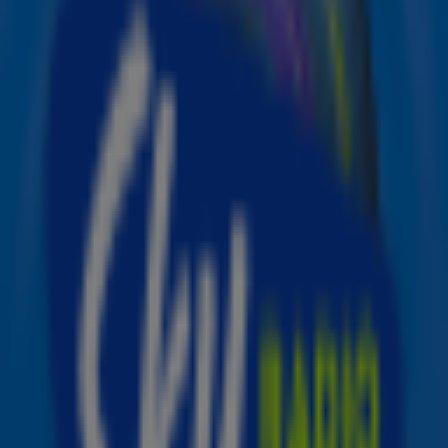
€75,- te betalen voor een concertkaartje van een
internationale band of artiest en voor een artiest van
eigen bodem wil men gemiddeld €51,- uitgeven. Dit blijkt
uit representatief onderzoek van
Sky Radio
in
samenwerking met marktonderzoeksbureau MWM2.
Echte fans maken graag een investering om hun idool te
zien optreden. Naast de kosten voor een
toegangskaartje zijn zij tevens bereid om voor de
aanvullende kosten (zoals reiskosten en een eventuele
overnachting) nog eens €102,- uit te geven. Een flinke
meerderheid van de fans (63%) wil voor een optreden
zelfs naar het buitenland reizen. Vooral mannelijke fans
zien een tripje naar een ander land wel zitten (73%).
De totale kosten voor een concertbezoek lopen al snel
richting een paar honderd euro en aangezien de meeste
Nederlanders met hun partner een concert bezoeken
(52%) kan dit per huishouden flink in de kosten lopen.