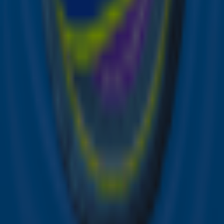
respondenten – representatief voor de Nederlandse
bevolking.
Ontvang onze nieuwsbrief
Meld je aan voor de nieuwsbrief van Sky Radio en blijf op
de hoogte van alle leuke winacties en het laatste nieuws
over je favoriete Sky-artiesten.
Aanmelden
Meld je aan voor onze wekelijkse nieuwsbrief met daarin
het laatste nieuws en aanbiedingen die wijzelf of in
samenwerking met onze partners organiseren. Je kunt je
op ieder moment afmelden. Zie voor meer informatie de
privacyverklaring
.
Snel naar
Online radio luisteren naar Sky Radio
Alle Sky zenders
Hitlijsten
Acties
Sky Radio-app