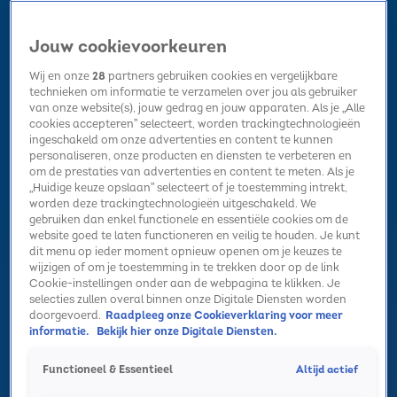
Jouw cookievoorkeuren
Wij en onze
28
partners gebruiken cookies en vergelijkbare
technieken om informatie te verzamelen over jou als gebruiker
van onze website(s), jouw gedrag en jouw apparaten. Als je „Alle
cookies accepteren” selecteert, worden trackingtechnologieën
Home
Kerst
Nieuws
Radio luisteren
Hitlijsten
Acties
ingeschakeld om onze advertenties en content te kunnen
Volg Sky Radio
personaliseren, onze producten en diensten te verbeteren en
om de prestaties van advertenties en content te meten. Als je
„Huidige keuze opslaan” selecteert of je toestemming intrekt,
worden deze trackingtechnologieën uitgeschakeld. We
Zoeken
gebruiken dan enkel functionele en essentiële cookies om de
website goed te laten functioneren en veilig te houden. Je kunt
dit menu op ieder moment opnieuw openen om je keuzes te
wijzigen of om je toestemming in te trekken door op de link
Home
Radio luisteren
Acties
Alle zenders
Summer Top 101
Cookie-instellingen onder aan de webpagina te klikken. Je
selecties zullen overal binnen onze Digitale Diensten worden
doorgevoerd.
Raadpleeg onze Cookieverklaring voor meer
informatie.
Bekijk hier onze Digitale Diensten.
Altijd actief
Functioneel & Essentieel