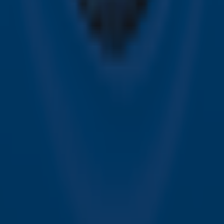
Sky Radio FM-frequenties per regio
Over Sky Radio
Contact
Voorwaarden
Privacyverklaring
Gebruiksvoorwaarden
Toegankelijkheid
Cookieverklaring
Digitale diensten
Cookie instellingen
Adverteren
Vacatures
Publieksservice
Download de Sky Radio App
Volg Sky Radio
©
2026 Talpa Network. Alle rechten voorbehouden. Geen
tekst- en datamining.
Sky Radio
Nu Live