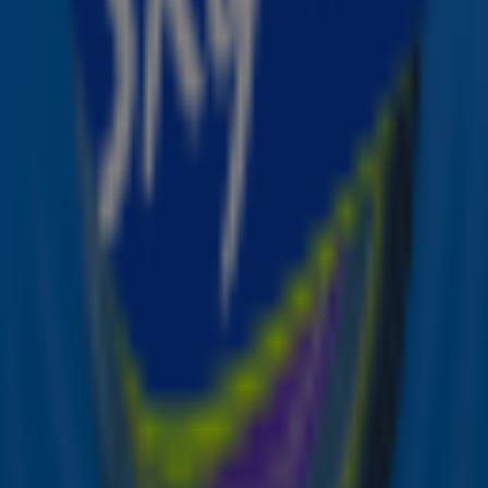
zeker. We kijken ernaar uit.’
Wie deze muzikale vrienden gaan zijn is dus nog niet
helemaal duidelijk, maar het belooft een mooi feestje te
worden in Rotterdam.
Extra concert
BLØF geeft op donderdag 21 november een extra concert
in Rotterdam Ahoy. Eerder werd al bekend dat de band
ook op 22 november in de concertzaal staat. De
kaartverkoop voor beide concerten is inmiddels gestart
via
via
blof.nl/ahoy
.
Bron: ANP, Bron foto: ANP/Marlies Wessels
Ontvang onze nieuwsbrief
Meld je aan voor de nieuwsbrief van Sky Radio en blijf op
de hoogte van alle leuke winacties en het laatste nieuws
over je favoriete Sky-artiesten.
Aanmelden