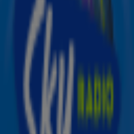
niet alleen, ze nemen verschillende muzikale vrienden
mee… Benieuwd geworden? Lees dan snel verder!
BLØF en vrienden
We kennen de Zeeuwse band BLØF natuurlijk allemaal
van nummers als
Omarm
,
Zoutelande
en
Harder Dan Ik
Hebben Kan
. Grote kans dat ze deze grote hits ook live
gaan spelen tijdens dit nieuwe concert, dat gepland
staat op vrijdag 22 november. We moeten dus nog even
wachten, maar de mannen van BLØF hebben er al zin in.
‘Eerder gaven we al eens 'BLØF & Vrienden' concerten in
Amsterdam en hebben we geweldige avonden beleefd
met onze fans’, laat de groep weten in een persbericht.
‘Het is mooi om daar op vrijdag 22 november een nieuw
hoofdstuk aan toe te voegen in Rotterdam Ahoy. We
komen niet alleen, maar nemen verschillende muzikale
vrienden mee waar we nog niet te veel over kunnen
verklappen. Het wordt een bijzondere avond, dat is