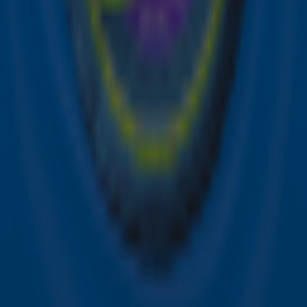
Meld je aan voor onze wekelijkse nieuwsbrief met daarin
het laatste nieuws en aanbiedingen die wijzelf of in
samenwerking met onze partners organiseren. Je kunt je
op ieder moment afmelden. Zie voor meer informatie de
privacyverklaring
.
Snel naar
Online radio luisteren naar Sky Radio
Alle Sky zenders
Hitlijsten
Acties
Sky Radio-app
Sky Radio FM-frequenties per regio
Over Sky Radio
Contact
Voorwaarden
Privacyverklaring
Gebruiksvoorwaarden
Toegankelijkheid
Cookieverklaring