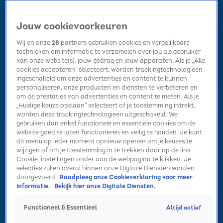
Jouw cookievoorkeuren
Wij en onze
28
partners gebruiken cookies en vergelijkbare
technieken om informatie te verzamelen over jou als gebruiker
van onze website(s), jouw gedrag en jouw apparaten. Als je „Alle
cookies accepteren” selecteert, worden trackingtechnologieën
Home
Kerst
Nieuws
Radio luisteren
Hitlijsten
Acties
ingeschakeld om onze advertenties en content te kunnen
Volg Sky Radio
personaliseren, onze producten en diensten te verbeteren en
om de prestaties van advertenties en content te meten. Als je
„Huidige keuze opslaan” selecteert of je toestemming intrekt,
worden deze trackingtechnologieën uitgeschakeld. We
Zoeken
gebruiken dan enkel functionele en essentiële cookies om de
website goed te laten functioneren en veilig te houden. Je kunt
dit menu op ieder moment opnieuw openen om je keuzes te
wijzigen of om je toestemming in te trekken door op de link
Home
Radio luisteren
Acties
Alle zenders
Summer Top 101
Cookie-instellingen onder aan de webpagina te klikken. Je
selecties zullen overal binnen onze Digitale Diensten worden
doorgevoerd.
Raadpleeg onze Cookieverklaring voor meer
informatie.
Bekijk hier onze Digitale Diensten.
Altijd actief
Functioneel & Essentieel