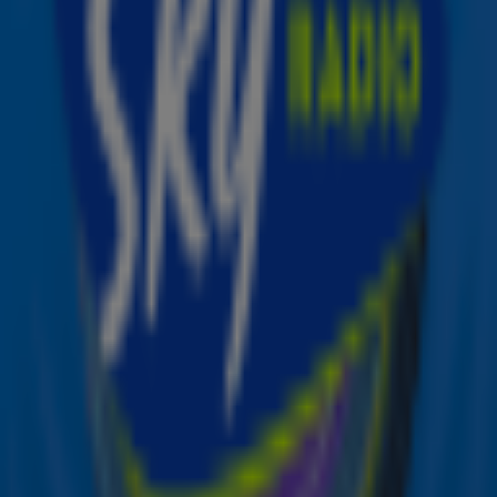
aan het lachen maken en uitkijken naar een lange
verloving samen, zo zeggen bronnen van Us Weekly.
Pete Davidson is onderdeel van de cast van het sketch-
programma Saturday Night Live, een programma waar
Ariana Grande vaak te gast is.
Check de foto van Ariana's Instagram hieronder: die
twee zijn voor elkaar gemaakt!
Ontvang onze nieuwsbrief
Meld je aan voor de nieuwsbrief van Sky Radio en blijf op
de hoogte van alle leuke winacties en het laatste nieuws
over je favoriete Sky-artiesten.
Aanmelden
Meld je aan voor onze wekelijkse nieuwsbrief met daarin
het laatste nieuws en aanbiedingen die wijzelf of in
samenwerking met onze partners organiseren. Je kunt je
op ieder moment afmelden. Zie voor meer informatie de
privacyverklaring
.