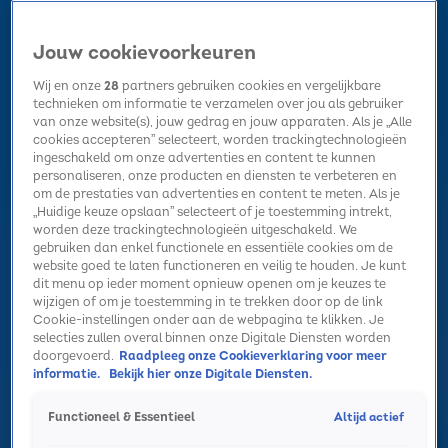
Jouw cookievoorkeuren
Wij en onze
28
partners gebruiken cookies en vergelijkbare
technieken om informatie te verzamelen over jou als gebruiker
van onze website(s), jouw gedrag en jouw apparaten. Als je „Alle
cookies accepteren” selecteert, worden trackingtechnologieën
Home
Kerst
Nieuws
Radio luisteren
Hitlijsten
Acties
ingeschakeld om onze advertenties en content te kunnen
Volg Sky Radio
personaliseren, onze producten en diensten te verbeteren en
om de prestaties van advertenties en content te meten. Als je
„Huidige keuze opslaan” selecteert of je toestemming intrekt,
worden deze trackingtechnologieën uitgeschakeld. We
Zoeken
gebruiken dan enkel functionele en essentiële cookies om de
website goed te laten functioneren en veilig te houden. Je kunt
dit menu op ieder moment opnieuw openen om je keuzes te
wijzigen of om je toestemming in te trekken door op de link
Home
Radio luisteren
Acties
Alle zenders
Summer Top 101
Cookie-instellingen onder aan de webpagina te klikken. Je
selecties zullen overal binnen onze Digitale Diensten worden
doorgevoerd.
Raadpleeg onze Cookieverklaring voor meer
informatie.
Bekijk hier onze Digitale Diensten.
Altijd actief
Functioneel & Essentieel