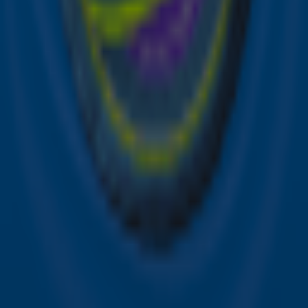
Snel naar
Online radio luisteren naar Sky Radio
Alle Sky zenders
Hitlijsten
Acties
Sky Radio-app
Sky Radio FM-frequenties per regio
Over Sky Radio
Contact
Voorwaarden
Privacyverklaring
Gebruiksvoorwaarden
Toegankelijkheid
Cookieverklaring
Digitale diensten
Cookie instellingen
Adverteren
Vacatures
Publieksservice