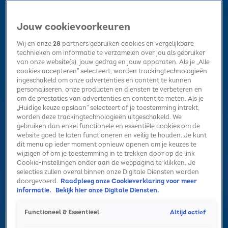
Jouw cookievoorkeuren
Wij en onze
28
partners gebruiken cookies en vergelijkbare
technieken om informatie te verzamelen over jou als gebruiker
van onze website(s), jouw gedrag en jouw apparaten. Als je „Alle
cookies accepteren” selecteert, worden trackingtechnologieën
Home
Kerst
Nieuws
Radio luisteren
Hitlijsten
Acties
ingeschakeld om onze advertenties en content te kunnen
Volg Sky Radio
personaliseren, onze producten en diensten te verbeteren en
om de prestaties van advertenties en content te meten. Als je
„Huidige keuze opslaan” selecteert of je toestemming intrekt,
worden deze trackingtechnologieën uitgeschakeld. We
Zoeken
gebruiken dan enkel functionele en essentiële cookies om de
website goed te laten functioneren en veilig te houden. Je kunt
dit menu op ieder moment opnieuw openen om je keuzes te
wijzigen of om je toestemming in te trekken door op de link
Home
Radio luisteren
Acties
Alle zenders
Summer Top 101
Cookie-instellingen onder aan de webpagina te klikken. Je
selecties zullen overal binnen onze Digitale Diensten worden
doorgevoerd.
Raadpleeg onze Cookieverklaring voor meer
informatie.
Bekijk hier onze Digitale Diensten.
Altijd actief
Functioneel & Essentieel