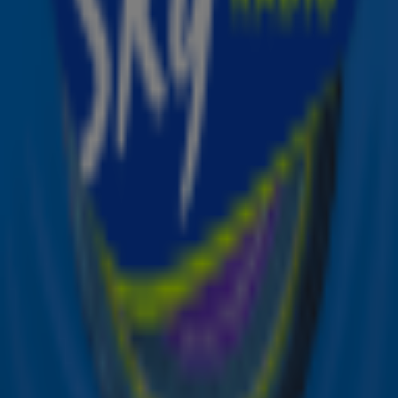
Ontvang onze nieuwsbrief
Meld je aan voor de nieuwsbrief van Sky Radio en blijf op
de hoogte van alle leuke winacties en het laatste nieuws
over je favoriete Sky-artiesten.
Aanmelden
Meld je aan voor onze wekelijkse nieuwsbrief met daarin
het laatste nieuws en aanbiedingen die wijzelf of in
samenwerking met onze partners organiseren. Je kunt je
op ieder moment afmelden. Zie voor meer informatie de
privacyverklaring
.
Snel naar
Online radio luisteren naar Sky Radio
Alle Sky zenders
Hitlijsten
Acties
Sky Radio-app
Sky Radio FM-frequenties per regio
Over Sky Radio