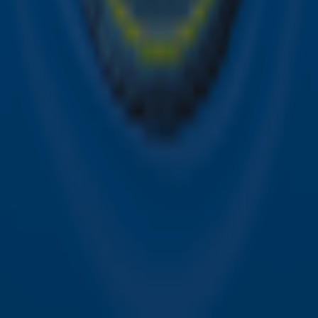
Contact
Voorwaarden
Privacyverklaring
Gebruiksvoorwaarden
Toegankelijkheid
Cookieverklaring
Digitale diensten
Cookie instellingen
Adverteren
Vacatures
Publieksservice
Download de Sky Radio App
Volg Sky Radio
©
2026 Talpa Network. Alle rechten voorbehouden. Geen
tekst- en datamining.
Sky Radio
Nu Live
Non-Stop Greatest Hits