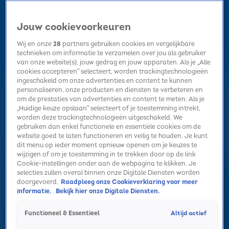
Jouw cookievoorkeuren
Wij en onze
28
partners gebruiken cookies en vergelijkbare
technieken om informatie te verzamelen over jou als gebruiker
van onze website(s), jouw gedrag en jouw apparaten. Als je „Alle
cookies accepteren” selecteert, worden trackingtechnologieën
Home
Kerst
Nieuws
Radio luisteren
Hitlijsten
Acties
ingeschakeld om onze advertenties en content te kunnen
Volg Sky Radio
personaliseren, onze producten en diensten te verbeteren en
om de prestaties van advertenties en content te meten. Als je
„Huidige keuze opslaan” selecteert of je toestemming intrekt,
worden deze trackingtechnologieën uitgeschakeld. We
Zoeken
gebruiken dan enkel functionele en essentiële cookies om de
website goed te laten functioneren en veilig te houden. Je kunt
dit menu op ieder moment opnieuw openen om je keuzes te
wijzigen of om je toestemming in te trekken door op de link
Home
Radio luisteren
Acties
Alle zenders
Summer Top 101
Cookie-instellingen onder aan de webpagina te klikken. Je
selecties zullen overal binnen onze Digitale Diensten worden
'Zing het woord dat je hoort' met Meau!
doorgevoerd.
Raadpleeg onze Cookieverklaring voor meer
informatie.
Bekijk hier onze Digitale Diensten.
12 juli 2024, 15:30
Zing het woord dat je horot met Meau
Altijd actief
Functioneel & Essentieel