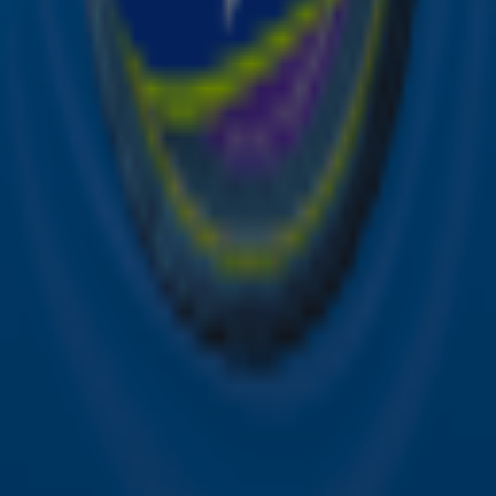
Sky Radio-app
Sky Radio FM-frequenties per regio
Over Sky Radio
Contact
Voorwaarden
Privacyverklaring
Gebruiksvoorwaarden
Toegankelijkheid
Cookieverklaring
Digitale diensten
Cookie instellingen
Adverteren
Vacatures
Publieksservice
Download de Sky Radio App
Volg Sky Radio
©
2026 Talpa Network. Alle rechten voorbehouden. Geen
tekst- en datamining.