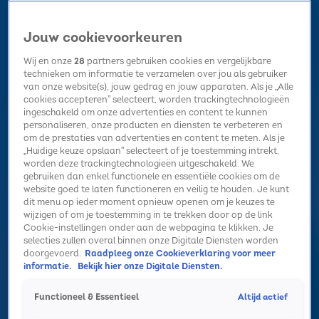
Jouw cookievoorkeuren
Wij en onze
28
partners gebruiken cookies en vergelijkbare
technieken om informatie te verzamelen over jou als gebruiker
van onze website(s), jouw gedrag en jouw apparaten. Als je „Alle
cookies accepteren” selecteert, worden trackingtechnologieën
Home
Kerst
Nieuws
Radio luisteren
Hitlijsten
Acties
ingeschakeld om onze advertenties en content te kunnen
Volg Sky Radio
personaliseren, onze producten en diensten te verbeteren en
om de prestaties van advertenties en content te meten. Als je
„Huidige keuze opslaan” selecteert of je toestemming intrekt,
worden deze trackingtechnologieën uitgeschakeld. We
Zoeken
gebruiken dan enkel functionele en essentiële cookies om de
website goed te laten functioneren en veilig te houden. Je kunt
dit menu op ieder moment opnieuw openen om je keuzes te
wijzigen of om je toestemming in te trekken door op de link
Home
Radio luisteren
Acties
Alle zenders
Summer Top 101
Cookie-instellingen onder aan de webpagina te klikken. Je
selecties zullen overal binnen onze Digitale Diensten worden
'Zing het woord dat je hoort' met Claude!
doorgevoerd.
Raadpleeg onze Cookieverklaring voor meer
informatie.
Bekijk hier onze Digitale Diensten.
3 juli 2024, 13:31
Claude kwam langs in de Sky-studio en speelde 'Zing het
Altijd actief
Functioneel & Essentieel
woord dat je hoort!'