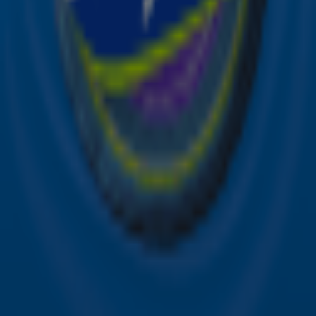
Acties
Sky Radio-app
Sky Radio FM-frequenties per regio
Over Sky Radio
Contact
Voorwaarden
Privacyverklaring
Gebruiksvoorwaarden
Toegankelijkheid
Cookieverklaring
Digitale diensten
Cookie instellingen
Adverteren
Vacatures
Publieksservice
Download de Sky Radio App
Volg Sky Radio
©
2026 Talpa Network. Alle rechten voorbehouden. Geen