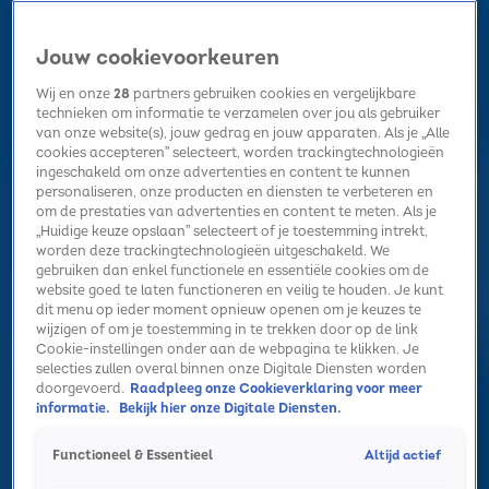
Jouw cookievoorkeuren
Wij en onze
28
partners gebruiken cookies en vergelijkbare
technieken om informatie te verzamelen over jou als gebruiker
van onze website(s), jouw gedrag en jouw apparaten. Als je „Alle
cookies accepteren” selecteert, worden trackingtechnologieën
Home
Kerst
Nieuws
Radio luisteren
Hitlijsten
Acties
ingeschakeld om onze advertenties en content te kunnen
Volg Sky Radio
personaliseren, onze producten en diensten te verbeteren en
om de prestaties van advertenties en content te meten. Als je
„Huidige keuze opslaan” selecteert of je toestemming intrekt,
worden deze trackingtechnologieën uitgeschakeld. We
Zoeken
gebruiken dan enkel functionele en essentiële cookies om de
website goed te laten functioneren en veilig te houden. Je kunt
dit menu op ieder moment opnieuw openen om je keuzes te
wijzigen of om je toestemming in te trekken door op de link
Home
Radio luisteren
Acties
Alle zenders
Summer Top 101
Cookie-instellingen onder aan de webpagina te klikken. Je
selecties zullen overal binnen onze Digitale Diensten worden
Muzikale dilemma's met Davina Michelle
doorgevoerd.
Raadpleeg onze Cookieverklaring voor meer
informatie.
Bekijk hier onze Digitale Diensten.
19 mrt 2024, 15:56
Davina Michelle kwam langs bij Sky Radio en geeft
Altijd actief
Functioneel & Essentieel
antwoord op muzikale dilemma's.