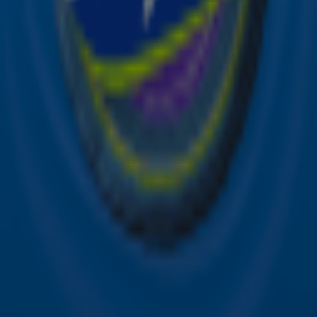
Acties
Sky Radio-app
Sky Radio FM-frequenties per regio
Over Sky Radio
Contact
Voorwaarden
Privacyverklaring
Gebruiksvoorwaarden
Toegankelijkheid
Cookieverklaring
Digitale diensten
Cookie instellingen
Adverteren
Vacatures
Publieksservice
Download de Sky Radio App
Volg Sky Radio
©
2026 Talpa Network. Alle rechten voorbehouden. Geen