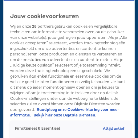
Jouw cookievoorkeuren
Wij en onze
28
partners gebruiken cookies en vergelijkbare
technieken om informatie te verzamelen over jou als gebruiker
van onze website(s), jouw gedrag en jouw apparaten. Als je „Alle
cookies accepteren” selecteert, worden trackingtechnologieën
Home
Kerst
Nieuws
Radio luisteren
Hitlijsten
Acties
ingeschakeld om onze advertenties en content te kunnen
Volg Sky Radio
personaliseren, onze producten en diensten te verbeteren en
om de prestaties van advertenties en content te meten. Als je
„Huidige keuze opslaan” selecteert of je toestemming intrekt,
worden deze trackingtechnologieën uitgeschakeld. We
Zoeken
gebruiken dan enkel functionele en essentiële cookies om de
website goed te laten functioneren en veilig te houden. Je kunt
dit menu op ieder moment opnieuw openen om je keuzes te
wijzigen of om je toestemming in te trekken door op de link
Home
Radio luisteren
Acties
Alle zenders
Summer Top 101
Cookie-instellingen onder aan de webpagina te klikken. Je
selecties zullen overal binnen onze Digitale Diensten worden
Mark Ambor kiest zijn favoriete kersthit!
doorgevoerd.
Raadpleeg onze Cookieverklaring voor meer
informatie.
Bekijk hier onze Digitale Diensten.
19 nov 2024, 13:41
Mark Ambor kiest zijn favoriete kersthit!
Altijd actief
Functioneel & Essentieel