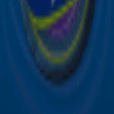
Sky Radio-app
Sky Radio FM-frequenties per regio
Over Sky Radio
Contact
Voorwaarden
Privacyverklaring
Gebruiksvoorwaarden
Toegankelijkheid
Cookieverklaring
Digitale diensten
Cookie instellingen
Adverteren
Vacatures
Publieksservice
Download de Sky Radio App
Volg Sky Radio
©
2026 Talpa Network. Alle rechten voorbehouden. Geen
tekst- en datamining.