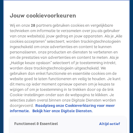
Jouw cookievoorkeuren
Wij en onze
28
partners gebruiken cookies en vergelijkbare
technieken om informatie te verzamelen over jou als gebruiker
van onze website(s), jouw gedrag en jouw apparaten. Als je „Alle
cookies accepteren” selecteert, worden trackingtechnologieën
Home
Kerst
Nieuws
Radio luisteren
Hitlijsten
Acties
ingeschakeld om onze advertenties en content te kunnen
Volg Sky Radio
personaliseren, onze producten en diensten te verbeteren en
om de prestaties van advertenties en content te meten. Als je
„Huidige keuze opslaan” selecteert of je toestemming intrekt,
worden deze trackingtechnologieën uitgeschakeld. We
Zoeken
gebruiken dan enkel functionele en essentiële cookies om de
website goed te laten functioneren en veilig te houden. Je kunt
dit menu op ieder moment opnieuw openen om je keuzes te
wijzigen of om je toestemming in te trekken door op de link
Home
Radio luisteren
Acties
Alle zenders
Summer Top 101
Cookie-instellingen onder aan de webpagina te klikken. Je
selecties zullen overal binnen onze Digitale Diensten worden
James Blunt over zijn liefde voor Nederland,
doorgevoerd.
Raadpleeg onze Cookieverklaring voor meer
Ed Sheeran en nummer 'Who We Used To Be'
informatie.
Bekijk hier onze Digitale Diensten.
12 mrt 2024, 15:53
Altijd actief
Functioneel & Essentieel
Het Feel Good Interview met James Blunt!