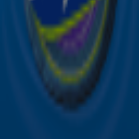
Acties
Sky Radio-app
Sky Radio FM-frequenties per regio
Over Sky Radio
Contact
Voorwaarden
Privacyverklaring
Gebruiksvoorwaarden
Toegankelijkheid
Cookieverklaring
Digitale diensten
Cookie instellingen
Adverteren
Vacatures
Publieksservice
Download de Sky Radio App
Volg Sky Radio
©
2026 Talpa Network. Alle rechten voorbehouden. Geen