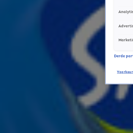
Analyti
Adverti
Marketi
Derde parti
Voorkeur
Ontvang onze nieuwsbrief
Meld je aan voor de nieuwsbrief van Sky Radio en blijf op 
Aanmelden
Meld je aan voor onze wekelijkse nieuwsbrief met daarin 
ieder moment afmelden. Zie voor meer informatie de
pri
Snel naar