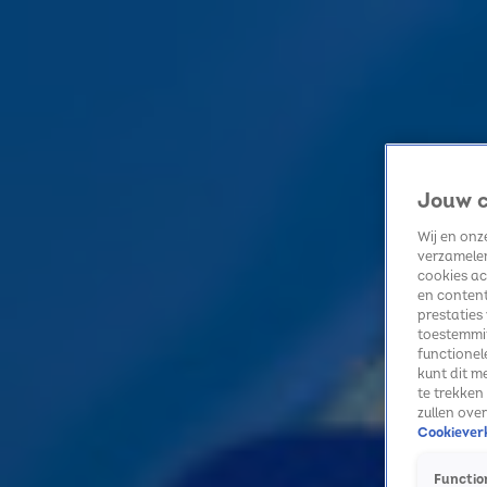
Home
Kerst
Nieuws
Radio luisteren
Hitlijsten
Acties
Volg Sky Radio
Jouw c
Wij en on
verzamelen
Zoeken
cookies ac
en content
Home
Radio luisteren
Acties
Alle zenders
Summer Top 101
prestaties
toestemmin
functionel
kunt dit m
te trekken
zullen ove
Cookieverk
Function