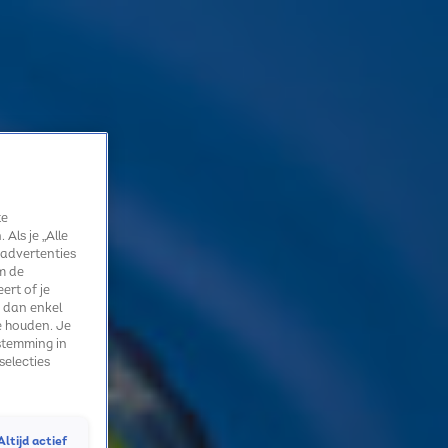
te
Als je „Alle
 advertenties
m de
ert of je
 dan enkel
e houden. Je
Aan deze dansmove herken je Maan!
stemming in
23 apr 2024, 16:03
selecties
Sky Radio FEEL GOOD Interview met Maan!
Altijd actief