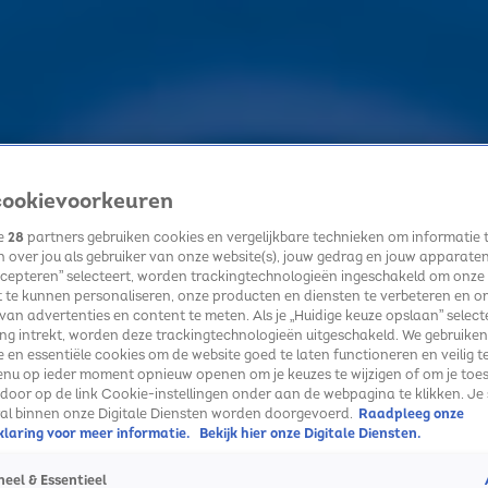
ookievoorkeuren
ze
28
partners gebruiken cookies en vergelijkbare technieken om informatie 
 over jou als gebruiker van onze website(s), jouw gedrag en jouw apparaten. 
cepteren” selecteert, worden trackingtechnologieën ingeschakeld om onze
 te kunnen personaliseren, onze producten en diensten te verbeteren en o
 van advertenties en content te meten. Als je „Huidige keuze opslaan” selecte
g intrekt, worden deze trackingtechnologieën uitgeschakeld. We gebruiken
e en essentiële cookies om de website goed te laten functioneren en veilig t
enu op ieder moment opnieuw openen om je keuzes te wijzigen of om je toe
 door op de link Cookie-instellingen onder aan de webpagina te klikken. Je 
ral binnen onze Digitale Diensten worden doorgevoerd.
Raadpleeg onze
laring voor meer informatie.
Bekijk hier onze Digitale Diensten.
eel & Essentieel