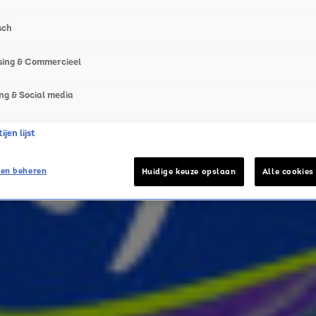
sch
sing & Commercieel
ng & Social media
jen lijst
en beheren
Huidige keuze opslaan
Alle cookies
de hoogte van alle leuke winacties en het laatste nieuws o
het laatste nieuws en aanbiedingen die wijzelf of in same
vacyverklaring
.