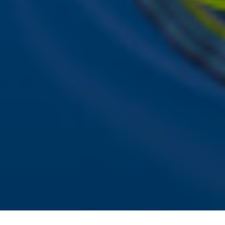
Online radio luisteren naar Sky Radio
Alle Sky zenders
Hitlijsten
Acties
Sky Radio-app
Sky Radio FM-frequenties per regio
Over Sky Radio
Contact
Voorwaarden
Privacyverklaring
Gebruiksvoorwaarden
Toegankelijkheid
Cookieverklaring
Digitale diensten
Cookie instellingen
Adverteren
Vacatures
Publieksservice
Download de Sky Radio App