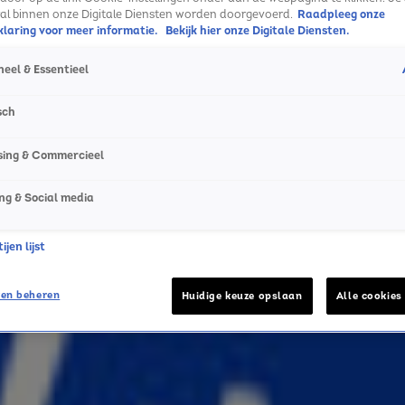
ral binnen onze Digitale Diensten worden doorgevoerd.
Raadpleeg onze
laring voor meer informatie.
Bekijk hier onze Digitale Diensten.
eel & Essentieel
sch
sing & Commercieel
ng & Social media
jen lijst
en beheren
Huidige keuze opslaan
Alle cookies